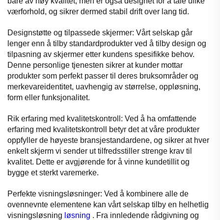
bare av høy kvalitet, men er også designet for å tåle ulike
værforhold, og sikrer dermed stabil drift over lang tid.
Designstøtte og tilpassede skjermer: Vårt selskap går
lenger enn å tilby standardprodukter ved å tilby design og
tilpasning av skjermer etter kundens spesifikke behov.
Denne personlige tjenesten sikrer at kunder mottar
produkter som perfekt passer til deres bruksområder og
merkevareidentitet, uavhengig av størrelse, oppløsning,
form eller funksjonalitet.
Rik erfaring med kvalitetskontroll: Ved å ha omfattende
erfaring med kvalitetskontroll betyr det at våre produkter
oppfyller de høyeste bransjestandardene, og sikrer at hver
enkelt skjerm vi sender ut tilfredsstiller strenge krav til
kvalitet. Dette er avgjørende for å vinne kundetillit og
bygge et sterkt varemerke.
Perfekte visningsløsninger: Ved å kombinere alle de
ovennevnte elementene kan vårt selskap tilby en helhetlig
visningsløsning
løsning
. Fra innledende rådgivning og