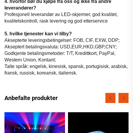
4. hvorfor bør du kjøpe fra oss og ikke fra andre
leverandører?
Profesjonell leverandør av LED-skjermer, god kvalitet,
kvalitetskontroll, rask levering og god etterservice
5. hvilke tjenester kan vi tilby?
Aksepterte leveringsbetingelser: FOB, CIF, EXW, DDP;
Akseptert betalingsvaluta: USD,EUR,HKD,GBP,CNY;
Godkjente betalingsmetoder: T/T, Kredittkort, PayPal,
Western Union, Kontant;
Talte språk: engelsk, kinesisk, spansk, portugisisk, arabisk,
fransk, russisk, koreansk, italiensk.
Anbefalte produkter