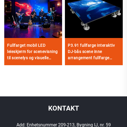
Fullfarget mobil LED
P3.91 fullfarge interaktiv
leieskjerm for scenevisning
DJ-bås scene inne
til scenelys og visuelle
arrangement fullfarge
effekter
videovegg LED dansegulv
LED-skjermpaneler skjerm
KONTAKT
Add: Enhetsnummer 209-213, Bygning IJ, nr. 59