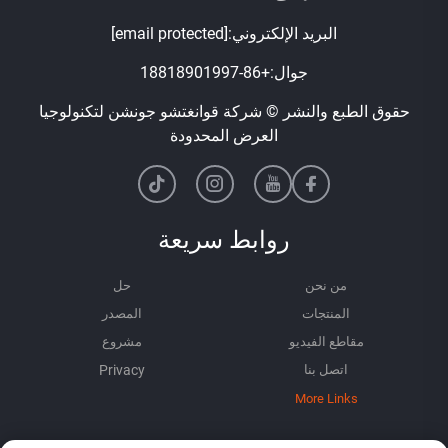
البريد الإلكتروني:
[email protected]
جوال:
+86-18818901997
حقوق الطبع والنشر © شركة قوانغتشو جونشن لتكنولوجيا
العرض المحدودة
روابط سريعة
من نحن
حل
المنتجات
المصدر
مقاطع الفيديو
مشروع
اتصل بنا
More Links