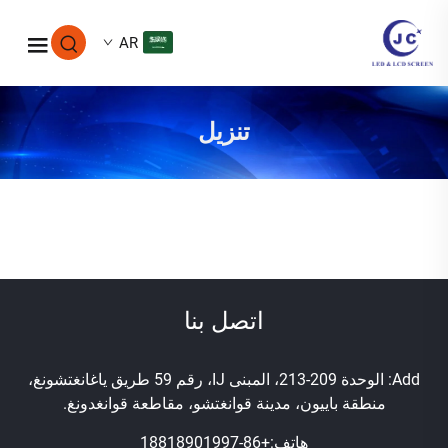
AR
تنزيل
اتصل بنا
Add: الوحدة 209-213، المبنى IJ، رقم 59 طريق ياغانغتشونغ،
منطقة باييون، مدينة قوانغتشو، مقاطعة قوانغدونغ.
هاتف:
+86-18818901997