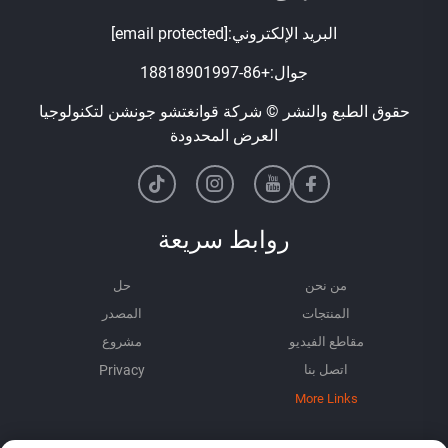
البريد الإلكتروني:
[email protected]
جوال:
+86-18818901997
حقوق الطبع والنشر © شركة قوانغتشو جونشن لتكنولوجيا
العرض المحدودة
روابط سريعة
من نحن
حل
المنتجات
المصدر
مقاطع الفيديو
مشروع
اتصل بنا
More Links