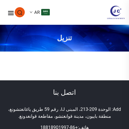
AR
تنزيل
اتصل بنا
Add: الوحدة 209-213، المبنى IJ، رقم 59 طريق ياغانغتشونغ،
منطقة باييون، مدينة قوانغتشو، مقاطعة قوانغدونغ.
هاتف:
+86-18818901997