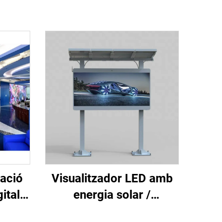
zació
Visualitzador LED amb
ital
energia solar /
.25,
Visualitzador LED