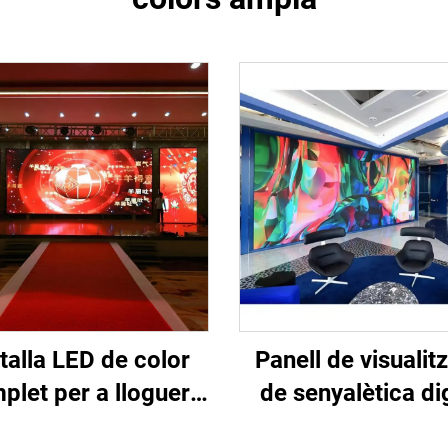
talla LED de color
Panell de visualit
plet per a lloguer
de senyalètica dig
r a exposició en
super brillant P1