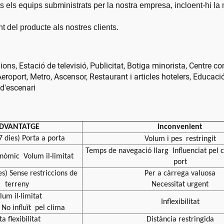
s els equips subministrats per la nostra empresa, incloent-hi la m
nt del producte als nostres
clients.
nions, Estació de televisió, Publicitat, Botiga minorista, Centre c
eroport, Metro, Ascensor, Restaurant i articles hotelers, Educac
 d'escenari
DVANTATGE
Inconvenient
7 dies) Porta a porta
Volum i pes
restringit
Temps de navegació llarg
Influenciat pel
onòmic
Volum il·limitat
port
es) Sense restriccions de
Per a càrrega valuosa
terreny
Necessitat urgent
lum il·limitat
Inflexibilitat
No influït
pel clima
ta flexibilitat
Distància restringida