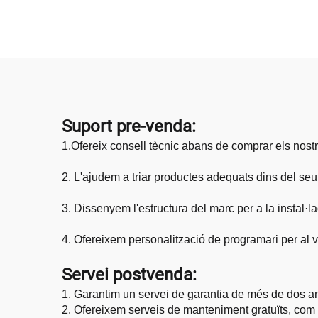
flexible de visualització
esce
per a cinema domèstic
LED
Suport pre-venda:
1.
Ofereix consell tècnic abans de comprar els nost
2. L'ajudem a triar productes adequats dins del se
3. Dissenyem l'estructura del marc per a la instal·
4. Ofereixem personalització de programari per al v
Servei postvenda:
1. Garantim un servei de garantia de més de dos a
2. Ofereixem serveis de manteniment gratuïts, com a