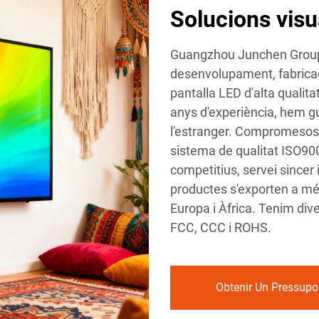
Solucions visu
Guangzhou Junchen Group P
desenvolupament, fabricac
pantalla LED d'alta qualita
anys d'experiència, hem gu
l'estranger. Compromesos am
sistema de qualitat ISO900
competitius, servei sincer i
productes s'exporten a més
Europa i Àfrica. Tenim dive
FCC, CCC i ROHS.
Obtenir Un Pressupo