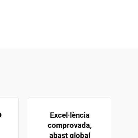
D
Excel·lència
comprovada,
abast global