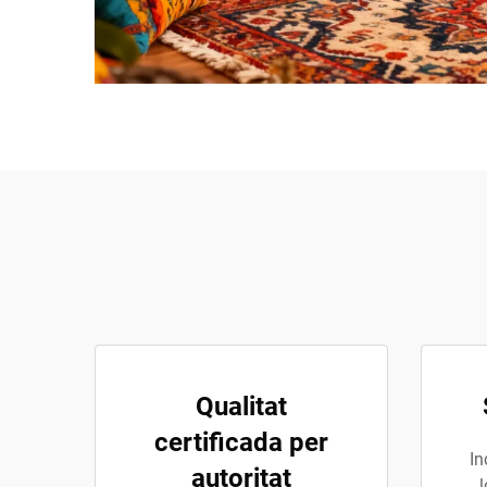
Qualitat
certificada per
In
autoritat
l