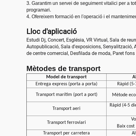
3. Garantim un servei de seguiment vitalici per a tot
programari.
4. Ofereixem formació en l'operació i el mantenime
Lloc d'aplicació
Estudi Dj, Concert, Església, VR Virtual, Sala de reu
Autopublicació, Sala d'exposicions, Senyalització, A
de centre comercial, Desfilada de moda, Paret fons
Mètodes de transport
Model de transport
A
Entrega express (porta a porta)
Ràpid (5-
Transport marítim (port a port)
Mètode ec
Ràpid (4-5 di
Transport aeri
Vo
Transport ferroviari
Baix cost
Transport per carretera
Al