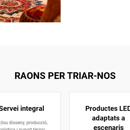
RAONS PER TRIAR-NOS
Servei integral
Productes LE
adaptats a
clou disseny, producció,
escenaris
ogística i suport tècnic