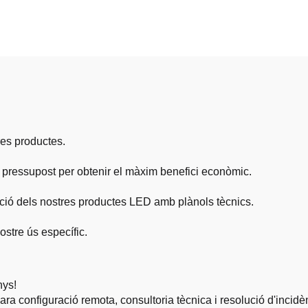
nari per a pantalla
passa de píxel fi
 mòbil de lloguer
petita, paret de v
LED COB per a ca
publicitària de c
res productes.
u pressupost per obtenir el màxim benefici econòmic.
lació dels nostres productes LED amb plànols tècnics.
ostre ús específic.
nys!
ra configuració remota, consultoria tècnica i resolució d'incidè