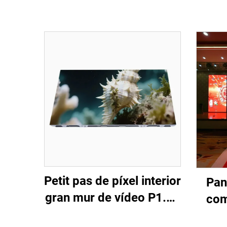
Petit pas de píxel interior
Pan
gran mur de vídeo P1.56
com
COB LED pantalla
pe