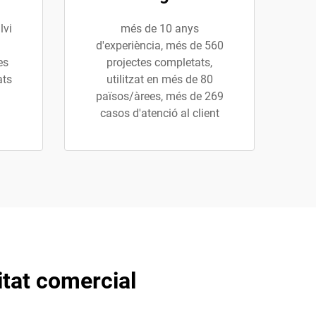
lvi
més de 10 anys
d'experiència, més de 560
es
projectes completats,
ats
utilitzat en més de 80
països/àrees, més de 269
casos d'atenció al client
itat comercial