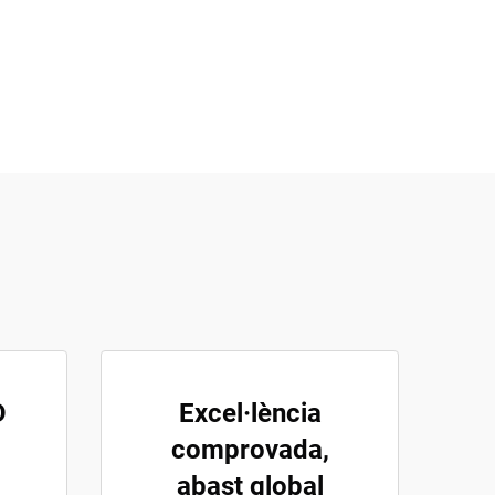
D
Excel·lència
comprovada,
abast global