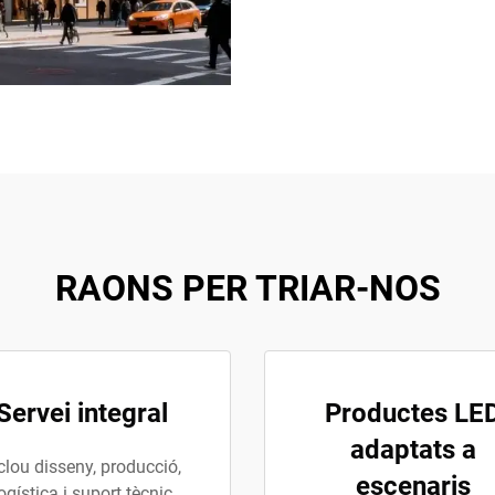
RAONS PER TRIAR-NOS
Servei integral
Productes LE
adaptats a
clou disseny, producció,
escenaris
ogística i suport tècnic