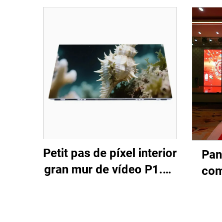
Petit pas de píxel interior
Pan
gran mur de vídeo P1.56
com
COB LED pantalla
pe
flexible de visualització
esce
per a cinema domèstic
LED