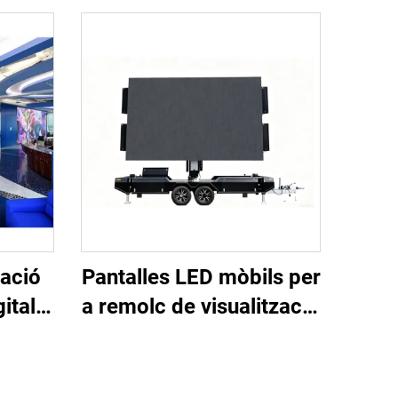
zació
Pantalles LED mòbils per
ital
a remolc de visualització
.25,
JunChen
na i
ídeo