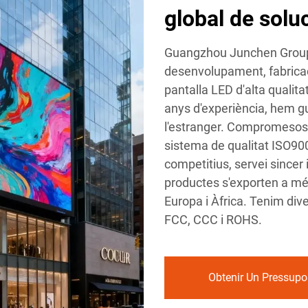
global de solu
Guangzhou Junchen Group P
desenvolupament, fabricac
pantalla LED d'alta qualita
anys d'experiència, hem gu
l'estranger. Compromesos am
sistema de qualitat ISO900
competitius, servei sincer i
productes s'exporten a més
Europa i Àfrica. Tenim dive
FCC, CCC i ROHS.
Obtenir Un Pressupo