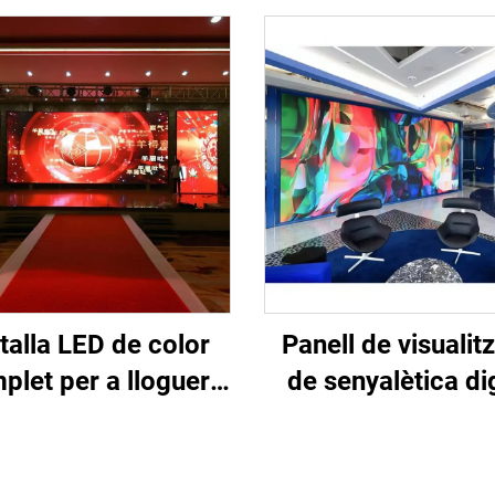
talla LED de color
Panell de visualit
plet per a lloguer
de senyalètica dig
r a exposició en
super brillant P1
nari per a pantalla
passa de píxel fi
 mòbil de lloguer
petita, paret de v