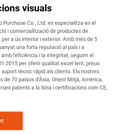
cions visuals
urchase Co., Ltd. es especialitza en el
ió i comercialització de productes de
t per a ús interior i exterior. Amb més de 5
anyat una forta reputació al país i a
b l'eficiència i la integritat, seguim el
1:2015 per oferir qualitat excel·lent, preus
 suport tècnic ràpid als clients. Els nostres
 de 70 països d'Àsia, Orient Mitjà, Amèrica,
rses patents a la Xina i certificacions com CE,
st