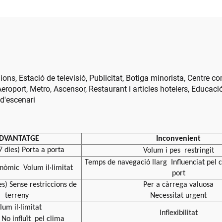
LED COB per a ca
publicitària de c
nions, Estació de televisió, Publicitat, Botiga minorista, Centre c
eroport, Metro, Ascensor, Restaurant i articles hotelers, Educac
 d'escenari
DVANTATGE
Inconvenient
7 dies) Porta a porta
Volum i pes
restringit
Temps de navegació llarg
Influenciat pel
onòmic
Volum il·limitat
port
es) Sense restriccions de
Per a càrrega valuosa
terreny
Necessitat urgent
lum il·limitat
Inflexibilitat
No influït
pel clima