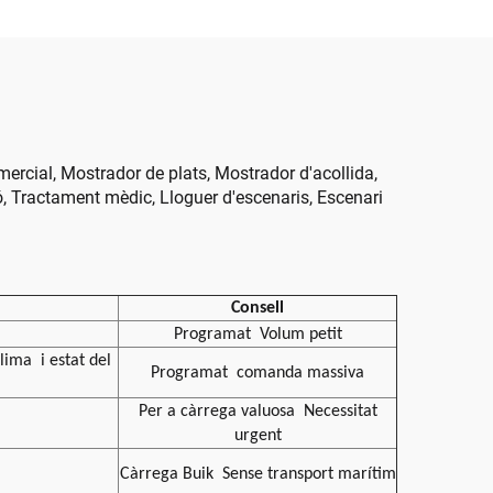
bina
otxe
omercial, Mostrador de plats, Mostrador d'acollida,
ió, Tractament mèdic, Lloguer d'escenaris, Escenari
Consell
Programat
Volum petit
 clima
i estat del
Programat
comanda massiva
Per a càrrega valuosa
Necessitat
urgent
Càrrega Buik
Sense transport marítim