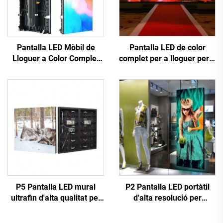
Pantalla LED Mòbil de
Pantalla LED de color
Lloguer a Color Complet
complet per a lloguer per a
per a Escenari,
exposició en escenari per
Il·luminació i Efectes
a pantalla LED mòbil de
Visuals
lloguer
P5 Pantalla LED mural
P2 Pantalla LED portàtil
ultrafin d'alta qualitat per
d'alta resolució per
interior, de gran definició,
interior, controlada per
per a videoporta d'anuncis
WIFI i USB, amb suport