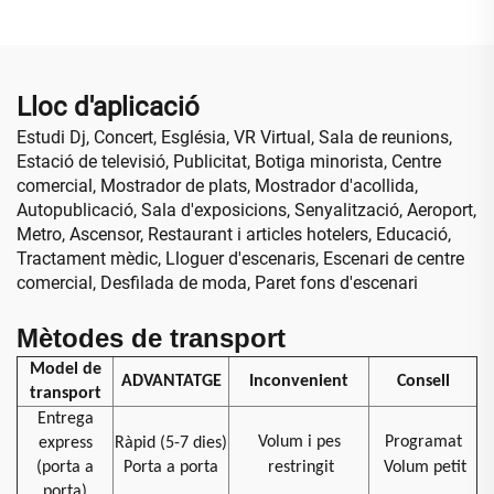
publicitaris
vertical per a cartell
Lloc d'aplicació
Estudi Dj, Concert, Església, VR Virtual, Sala de reunions,
Estació de televisió, Publicitat, Botiga minorista, Centre
comercial, Mostrador de plats, Mostrador d'acollida,
Autopublicació, Sala d'exposicions, Senyalització, Aeroport,
Metro, Ascensor, Restaurant i articles hotelers, Educació,
Tractament mèdic, Lloguer d'escenaris, Escenari de centre
comercial, Desfilada de moda, Paret fons d'escenari
Mètodes de transport
Model de
ADVANTATGE
Inconvenient
Consell
transport
Entrega
Volum i pes
Programat
express
Ràpid (5-7 dies)
(porta a
Porta a porta
restringit
Volum petit
porta)