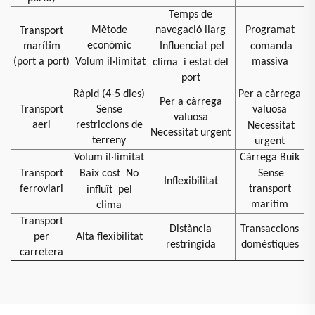
Temps de
Mètode
navegació llarg
Programat
Transport
econòmic
marítim
Influenciat pel
comanda
(port a port)
Volum il·limitat
massiva
clima
i estat del
port
Ràpid (4-5 dies)
Per a càrrega
Per a càrrega
Transport
Sense
valuosa
valuosa
aeri
restriccions de
Necessitat
Necessitat urgent
terreny
urgent
Volum il·limitat
Càrrega Buik
Transport
Baix cost
No
Sense
Inflexibilitat
ferroviari
transport
influït
pel
marítim
clima
Transport
Distància
Transaccions
per
Alta flexibilitat
restringida
domèstiques
carretera