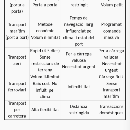
(porta a
Porta a porta
restringit
Volum petit
porta)
Temps de
Mètode
navegació llarg
Programat
Transport
econòmic
marítim
Influenciat pel
comanda
(port a port)
Volum il·limitat
massiva
clima
i estat del
port
Ràpid (4-5 dies)
Per a càrrega
Per a càrrega
Transport
Sense
valuosa
valuosa
aeri
restriccions de
Necessitat
Necessitat urgent
terreny
urgent
Volum il·limitat
Càrrega Buik
Transport
Baix cost
No
Sense
Inflexibilitat
ferroviari
transport
influït
pel
marítim
clima
Transport
Distància
Transaccions
per
Alta flexibilitat
restringida
domèstiques
carretera