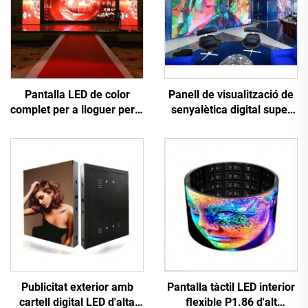
Pantalla LED de color
Panell de visualització de
complet per a lloguer per a
senyalètica digital super
exposició en escenari per
brillant P1.25, passa de
a pantalla LED mòbil de
píxel fina i petita, paret de
lloguer
vídeo LED COB per a
cabina publicitària de
cotxe
Publicitat exterior amb
Pantalla tàctil LED interior
cartell digital LED d'alta
flexible P1.86 d'alt