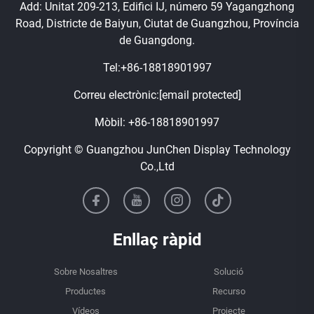
Add: Unitat 209-213, Edifici IJ, número 59 Yagangzhong
Road, Districte de Baiyun, Ciutat de Guangzhou, Província
de Guangdong.
Tel:
+86-18818901997
Correu electrònic:
[email protected]
Mòbil:
+86-18818901997
Copyright © Guangzhou JunChen Display Technology
Co.,Ltd
Enllaç ràpid
Sobre Nosaltres
Solució
Productes
Recurso
Vídeos
Projecte