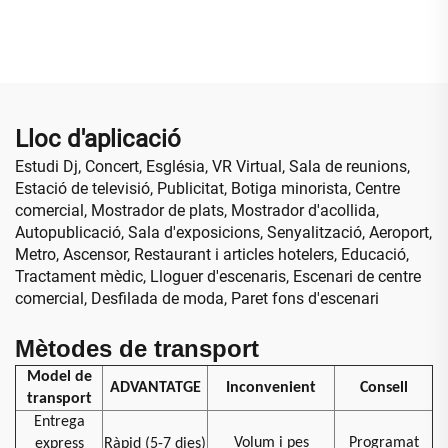
resolució, instal·lació fixa,
rendiment digital, pòster
paret de vídeo LED P10
interactiu, pantalla
d'alt rendiment, pantalla
infraroja, mur de vídeo per
gegant
a botiga minorista,
aeroport, educació
Lloc d'aplicació
Estudi Dj, Concert, Església, VR Virtual, Sala de reunions,
Estació de televisió, Publicitat, Botiga minorista, Centre
comercial, Mostrador de plats, Mostrador d'acollida,
Autopublicació, Sala d'exposicions, Senyalització, Aeroport,
Metro, Ascensor, Restaurant i articles hotelers, Educació,
Tractament mèdic, Lloguer d'escenaris, Escenari de centre
comercial, Desfilada de moda, Paret fons d'escenari
Mètodes de transport
Model de
ADVANTATGE
Inconvenient
Consell
transport
Entrega
Volum i pes
Programat
express
Ràpid (5-7 dies)