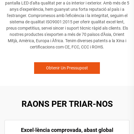
pantalla LED d'alta qualitat per a ús interior i exterior. Amb més de 5
anys d'experiència, hem guanyat una forta reputació al país i a
l'estranger. Compromesos amb l'eficiència i la integritat, seguim el
sistema de qualitat ISO9001:2015 per oferir qualitat excel·lent,
preus competitius, servei sincer i suport tècnic ràpid als clients. Els
nostres productes s'exporten a més de 70 països d'Àsia, Orient
Mitjà, Amèrica, Europa i Àfrica. Tenim diverses patents a la Xina i
certificacions com CE, FCC, CCC i ROHS.
Obtenir Un Pressupost
RAONS PER TRIAR-NOS
Excel·lència comprovada, abast global