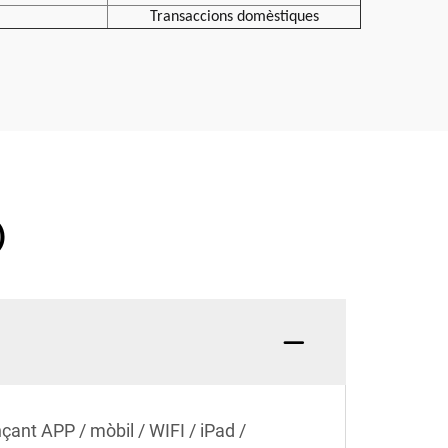
Transaccions domèstiques
)
çant APP / mòbil / WIFI / iPad /