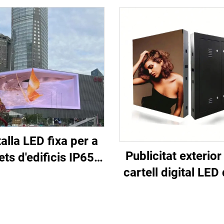
alla LED fixa per a
Publicitat exterio
ets d'edificis IP65
cartell digital LED 
 amb armari d'acer
resolució, instal·
960*960 mm per a
fixa, paret de víd
licitat comercial
P10 d'alt rendim