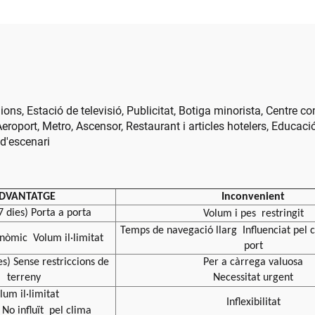
pantalla gegan
nions, Estació de televisió, Publicitat, Botiga minorista, Centre c
eroport, Metro, Ascensor, Restaurant i articles hotelers, Educac
 d'escenari
DVANTATGE
Inconvenient
7 dies) Porta a porta
Volum i pes
restringit
Temps de navegació llarg
Influenciat pel
onòmic
Volum il·limitat
port
es) Sense restriccions de
Per a càrrega valuosa
terreny
Necessitat urgent
lum il·limitat
Inflexibilitat
No influït
pel clima