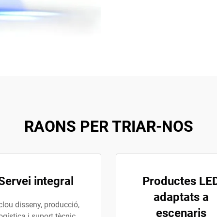
RAONS PER TRIAR-NOS
Servei integral
Productes LE
adaptats a
clou disseny, producció,
escenaris
ogística i suport tècnic