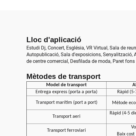
color duradora 3840Hz
Lloc d'aplicació
Estudi Dj, Concert, Església, VR Virtual, Sala de reu
Autopublicació, Sala d'exposicions, Senyalització, A
de centre comercial, Desfilada de moda, Paret fons
Mètodes de transport
Model de transport
A
Entrega express (porta a porta)
Ràpid (5-
Transport marítim (port a port)
Mètode ec
Ràpid (4-5 di
Transport aeri
Vo
Transport ferroviari
Baix cost