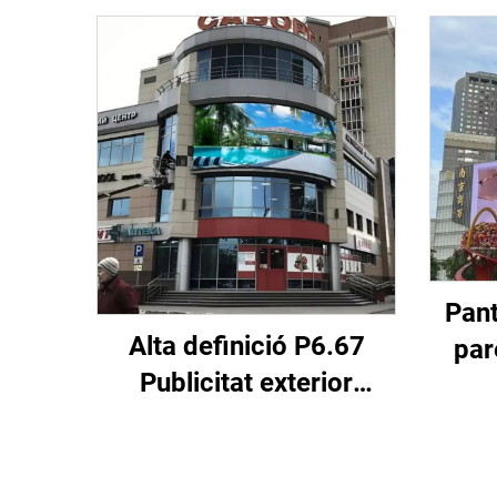
Pant
Alta definició P6.67
par
Publicitat exterior
P6.67
Pantalla de paret
de 
d'imatges Panell de
pub
pantalla digital LED a tot