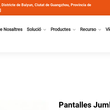
Districte de Baiyun, Ciutat de Guangzhou, Província de
]
e Nosaltres
Solució
Productes
Recurso
Ví
Pantalles Jumb