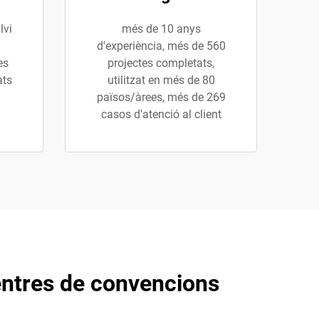
lvi
més de 10 anys
d'experiència, més de 560
es
projectes completats,
ats
utilitzat en més de 80
països/àrees, més de 269
casos d'atenció al client
centres de convencions