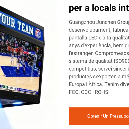
per a locals int
Guangzhou Junchen Group P
desenvolupament, fabricac
pantalla LED d'alta qualita
anys d'experiència, hem gu
l'estranger. Compromesos am
sistema de qualitat ISO900
competitius, servei sincer i
productes s'exporten a més
Europa i Àfrica. Tenim dive
FCC, CCC i ROHS.
Obtenir Un Pressupo