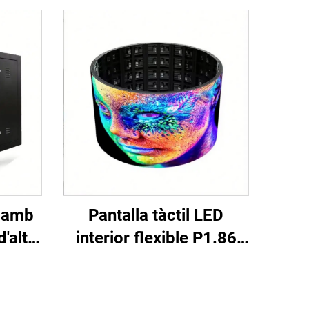
r amb
Pantalla tàctil LED
d'alta
interior flexible P1.86
lació
d'alt rendiment digital,
eo LED
pòster interactiu,
ent,
pantalla infraroja, mur