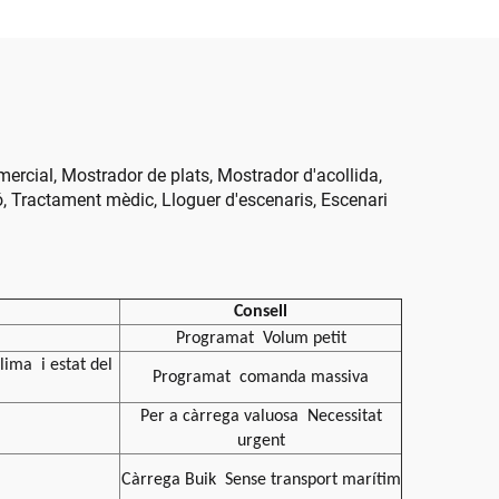
t
de vídeo per a botiga
minorista, aeroport,
educació
omercial, Mostrador de plats, Mostrador d'acollida,
ió, Tractament mèdic, Lloguer d'escenaris, Escenari
Consell
Programat
Volum petit
 clima
i estat del
Programat
comanda massiva
Per a càrrega valuosa
Necessitat
urgent
Càrrega Buik
Sense transport marítim