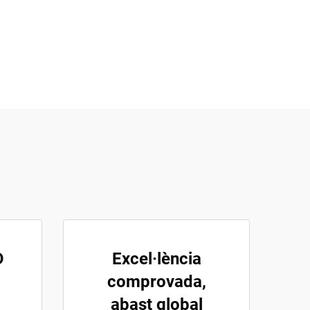
D
Excel·lència
comprovada,
abast global