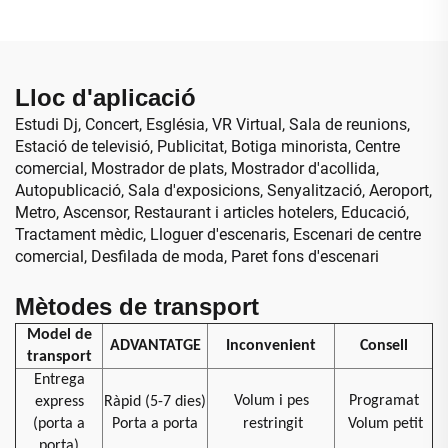
d'alt rendiment, pantalla
infraroja, mur de vídeo per
gegant
a botiga minorista,
aeroport, educació
Lloc d'aplicació
Estudi Dj, Concert, Església, VR Virtual, Sala de reunions,
Estació de televisió, Publicitat, Botiga minorista, Centre
comercial, Mostrador de plats, Mostrador d'acollida,
Autopublicació, Sala d'exposicions, Senyalització, Aeroport,
Metro, Ascensor, Restaurant i articles hotelers, Educació,
Tractament mèdic, Lloguer d'escenaris, Escenari de centre
comercial, Desfilada de moda, Paret fons d'escenari
Mètodes de transport
Model de
ADVANTATGE
Inconvenient
Consell
transport
Entrega
Volum i pes
Programat
express
Ràpid (5-7 dies)
(porta a
Porta a porta
restringit
Volum petit
porta)