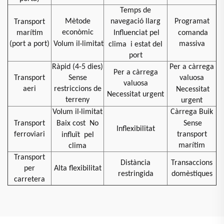
Temps de
Mètode
navegació llarg
Programat
Transport
econòmic
marítim
Influenciat pel
comanda
(port a port)
Volum il·limitat
massiva
clima
i estat del
port
Ràpid (4-5 dies)
Per a càrrega
Per a càrrega
Transport
Sense
valuosa
valuosa
aeri
restriccions de
Necessitat
Necessitat urgent
terreny
urgent
Volum il·limitat
Càrrega Buik
Transport
Baix cost
No
Sense
Inflexibilitat
ferroviari
transport
influït
pel
marítim
clima
Transport
Distància
Transaccions
per
Alta flexibilitat
restringida
domèstiques
carretera