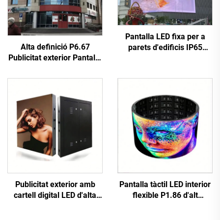
Pantalla LED fixa per a
Alta definició P6.67
parets d'edificis IP65
Publicitat exterior Pantalla
P6.67 amb armari d'acer
de paret d'imatges Panell
de 960*960 mm per a
de pantalla digital LED a
publicitat comercial
tot color duradora 3840Hz
Publicitat exterior amb
Pantalla tàctil LED interior
cartell digital LED d'alta
flexible P1.86 d'alt
resolució, instal·lació fixa,
rendiment digital, pòster
paret de vídeo LED P10
interactiu, pantalla