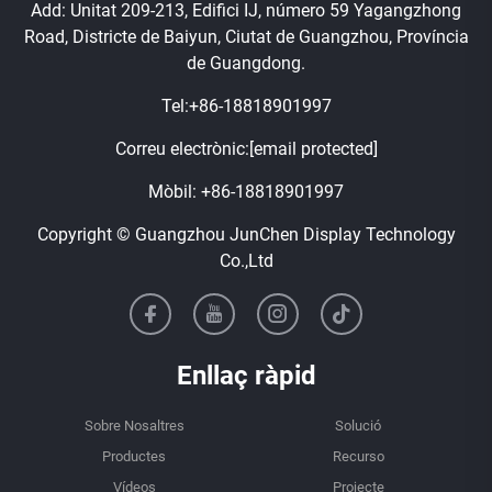
Add: Unitat 209-213, Edifici IJ, número 59 Yagangzhong
Road, Districte de Baiyun, Ciutat de Guangzhou, Província
de Guangdong.
Tel:
+86-18818901997
Correu electrònic:
[email protected]
Mòbil:
+86-18818901997
Copyright © Guangzhou JunChen Display Technology
Co.,Ltd
Enllaç ràpid
Sobre Nosaltres
Solució
Productes
Recurso
Vídeos
Projecte