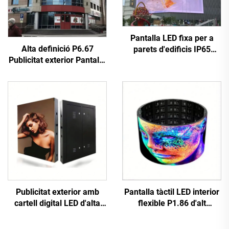
Pantalla LED fixa per a
Alta definició P6.67
parets d'edificis IP65
Publicitat exterior Pantalla
P6.67 amb armari d'acer
de paret d'imatges Panell
de 960*960 mm per a
de pantalla digital LED a
publicitat comercial
tot color duradora 3840Hz
Publicitat exterior amb
Pantalla tàctil LED interior
cartell digital LED d'alta
flexible P1.86 d'alt
resolució, instal·lació fixa,
rendiment digital, pòster
paret de vídeo LED P10
interactiu, pantalla