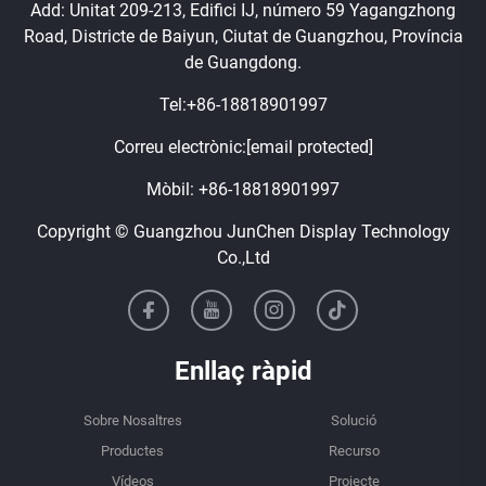
Add: Unitat 209-213, Edifici IJ, número 59 Yagangzhong
Road, Districte de Baiyun, Ciutat de Guangzhou, Província
de Guangdong.
Tel:
+86-18818901997
Correu electrònic:
[email protected]
Mòbil:
+86-18818901997
Copyright © Guangzhou JunChen Display Technology
Co.,Ltd
Enllaç ràpid
Sobre Nosaltres
Solució
Productes
Recurso
Vídeos
Projecte