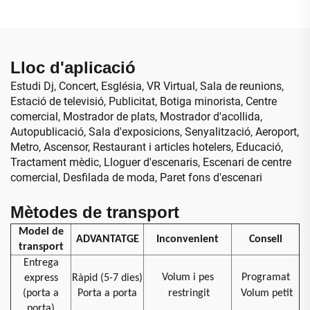
d'alt rendiment, pantalla
infraroja, mur de vídeo per
gegant
a botiga minorista,
aeroport, educació
Lloc d'aplicació
Estudi Dj, Concert, Església, VR Virtual, Sala de reunions,
Estació de televisió, Publicitat, Botiga minorista, Centre
comercial, Mostrador de plats, Mostrador d'acollida,
Autopublicació, Sala d'exposicions, Senyalització, Aeroport,
Metro, Ascensor, Restaurant i articles hotelers, Educació,
Tractament mèdic, Lloguer d'escenaris, Escenari de centre
comercial, Desfilada de moda, Paret fons d'escenari
Mètodes de transport
Model de
ADVANTATGE
Inconvenient
Consell
transport
Entrega
Volum i pes
Programat
express
Ràpid (5-7 dies)
(porta a
Porta a porta
restringit
Volum petit
porta)