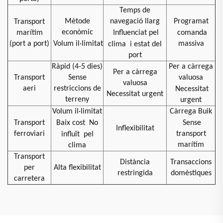
Temps de
Mètode
navegació llarg
Programat
Transport
econòmic
marítim
Influenciat pel
comanda
(port a port)
Volum il·limitat
massiva
clima
i estat del
port
Ràpid (4-5 dies)
Per a càrrega
Per a càrrega
Transport
Sense
valuosa
valuosa
aeri
restriccions de
Necessitat
Necessitat urgent
terreny
urgent
Volum il·limitat
Càrrega Buik
Transport
Baix cost
No
Sense
Inflexibilitat
ferroviari
transport
influït
pel
marítim
clima
Transport
Distància
Transaccions
per
Alta flexibilitat
restringida
domèstiques
carretera