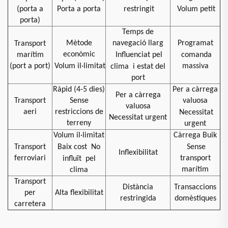
(porta a
Porta a porta
restringit
Volum petit
porta)
Temps de
Mètode
navegació llarg
Programat
Transport
econòmic
marítim
Influenciat pel
comanda
(port a port)
Volum il·limitat
massiva
clima
i estat del
port
Ràpid (4-5 dies)
Per a càrrega
Per a càrrega
Transport
Sense
valuosa
valuosa
aeri
restriccions de
Necessitat
Necessitat urgent
terreny
urgent
Volum il·limitat
Càrrega Buik
Transport
Baix cost
No
Sense
Inflexibilitat
ferroviari
transport
influït
pel
marítim
clima
Transport
Distància
Transaccions
per
Alta flexibilitat
restringida
domèstiques
carretera