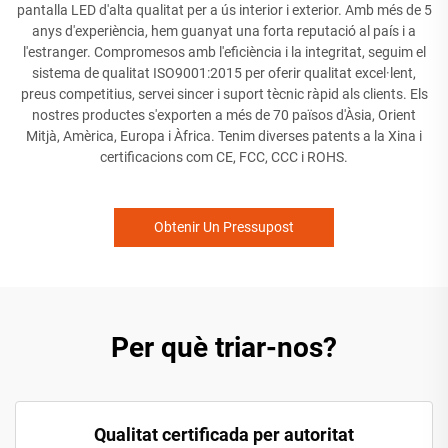
pantalla LED d'alta qualitat per a ús interior i exterior. Amb més de 5
anys d'experiència, hem guanyat una forta reputació al país i a
l'estranger. Compromesos amb l'eficiència i la integritat, seguim el
sistema de qualitat ISO9001:2015 per oferir qualitat excel·lent,
preus competitius, servei sincer i suport tècnic ràpid als clients. Els
nostres productes s'exporten a més de 70 països d'Àsia, Orient
Mitjà, Amèrica, Europa i Àfrica. Tenim diverses patents a la Xina i
certificacions com CE, FCC, CCC i ROHS.
Obtenir Un Pressupost
Per què triar-nos?
Qualitat certificada per autoritat