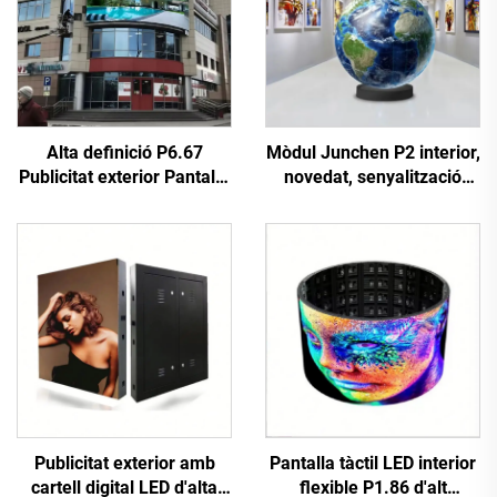
Alta definició P6.67
Mòdul Junchen P2 interior,
Publicitat exterior Pantalla
novedat, senyalització
de paret d'imatges Panell
digital educativa, pantalla
de pantalla digital LED a
tàctil esfèrica flexible LED
tot color duradora 3840Hz
per a aeroport i botiga
minorista
Publicitat exterior amb
Pantalla tàctil LED interior
cartell digital LED d'alta
flexible P1.86 d'alt