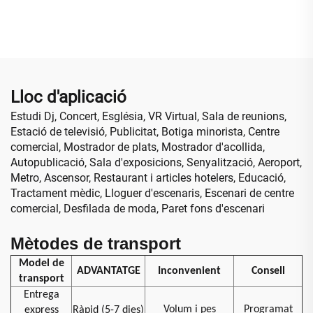
resolució, instal·lació fixa,
rendiment digital, pòster
paret de vídeo LED P10
interactiu, pantalla
d'alt rendiment, pantalla
infraroja, mur de vídeo per
gegant
a botiga minorista,
aeroport, educació
Lloc d'aplicació
Estudi Dj, Concert, Església, VR Virtual, Sala de reunions,
Estació de televisió, Publicitat, Botiga minorista, Centre
comercial, Mostrador de plats, Mostrador d'acollida,
Autopublicació, Sala d'exposicions, Senyalització, Aeroport,
Metro, Ascensor, Restaurant i articles hotelers, Educació,
Tractament mèdic, Lloguer d'escenaris, Escenari de centre
comercial, Desfilada de moda, Paret fons d'escenari
Mètodes de transport
Model de
ADVANTATGE
Inconvenient
Consell
transport
Entrega
Volum i pes
Programat
express
Ràpid (5-7 dies)