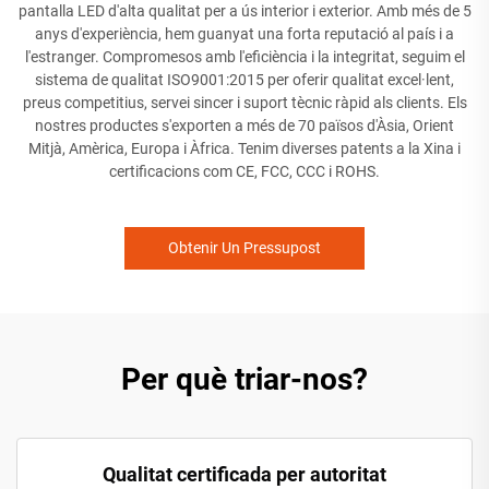
pantalla LED d'alta qualitat per a ús interior i exterior. Amb més de 5
anys d'experiència, hem guanyat una forta reputació al país i a
l'estranger. Compromesos amb l'eficiència i la integritat, seguim el
sistema de qualitat ISO9001:2015 per oferir qualitat excel·lent,
preus competitius, servei sincer i suport tècnic ràpid als clients. Els
nostres productes s'exporten a més de 70 països d'Àsia, Orient
Mitjà, Amèrica, Europa i Àfrica. Tenim diverses patents a la Xina i
certificacions com CE, FCC, CCC i ROHS.
Obtenir Un Pressupost
Per què triar-nos?
Qualitat certificada per autoritat