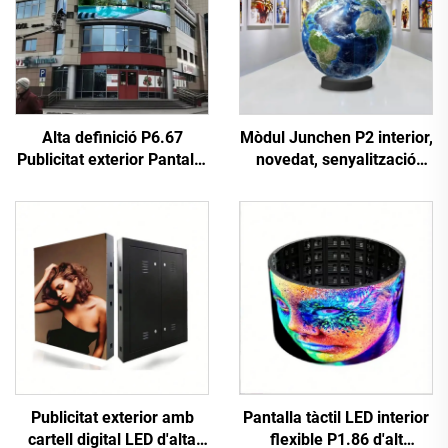
Alta definició P6.67
Mòdul Junchen P2 interior,
Publicitat exterior Pantalla
novedat, senyalització
de paret d'imatges Panell
digital educativa, pantalla
de pantalla digital LED a
tàctil esfèrica flexible LED
tot color duradora 3840Hz
per a aeroport i botiga
minorista
Publicitat exterior amb
Pantalla tàctil LED interior
cartell digital LED d'alta
flexible P1.86 d'alt