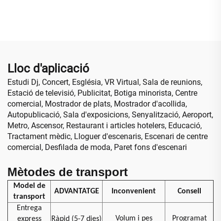
resolució, instal·lació fixa,
rendiment digital, pòster
paret de vídeo LED P10
interactiu, pantalla
d'alt rendiment, pantalla
infraroja, mur de vídeo per
gegant
a botiga minorista,
aeroport, educació
Lloc d'aplicació
Estudi Dj, Concert, Església, VR Virtual, Sala de reunions,
Estació de televisió, Publicitat, Botiga minorista, Centre
comercial, Mostrador de plats, Mostrador d'acollida,
Autopublicació, Sala d'exposicions, Senyalització, Aeroport,
Metro, Ascensor, Restaurant i articles hotelers, Educació,
Tractament mèdic, Lloguer d'escenaris, Escenari de centre
comercial, Desfilada de moda, Paret fons d'escenari
Mètodes de transport
Model de
ADVANTATGE
Inconvenient
Consell
transport
Entrega
Volum i pes
Programat
express
Ràpid (5-7 dies)