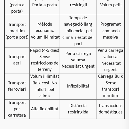
(porta a
Porta a porta
restringit
Volum petit
porta)
Temps de
Mètode
navegació llarg
Programat
Transport
econòmic
marítim
Influenciat pel
comanda
(port a port)
Volum il·limitat
massiva
clima
i estat del
port
Ràpid (4-5 dies)
Per a càrrega
Per a càrrega
Transport
Sense
valuosa
valuosa
aeri
restriccions de
Necessitat
Necessitat urgent
terreny
urgent
Volum il·limitat
Càrrega Buik
Transport
Baix cost
No
Sense
Inflexibilitat
ferroviari
transport
influït
pel
marítim
clima
Transport
Distància
Transaccions
per
Alta flexibilitat
restringida
domèstiques
carretera