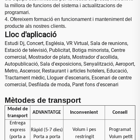
la millora de funcions del sistema i actualitzacions de
programari.
4. Ofereixem formació en funcionament i manteniment del
producte als nostres
clients.
Lloc d'aplicació
Estudi Dj, Concert, Església, VR Virtual, Sala de reunions,
Estació de televisió, Publicitat, Botiga minorista, Centre
comercial, Mostrador de plats, Mostrador d'acollida,
Autopublicació, Sala d'exposicions, Senyalització, Aeroport,
Metro, Ascensor, Restaurant i articles hotelers, Educació,
Tractament mèdic, Lloguer d'escenaris, Escenari de centre
comercial, Desfilada de moda, Paret fons d'escenari
Mètodes de transport
Model de
ADVANTATGE
Inconvenient
Consell
transport
Entrega
Volum i pes
Programat
express
Ràpid (5-7 dies)
(porta a
Porta a porta
restringit
Volum petit