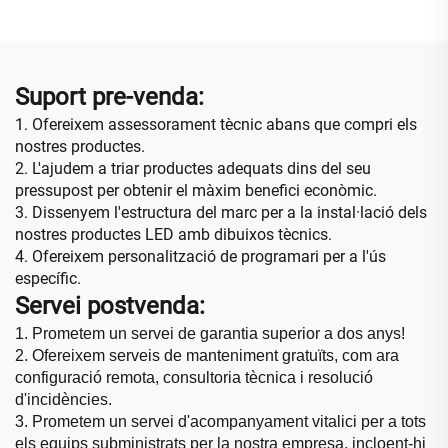
d'alt rendiment, pantalla
Botiga Retail Funció de
gegant
Cartell Digital SDK
Suport pre-venda:
1. Ofereixem assessorament tècnic abans que compri els
nostres productes.
2. L'ajudem a triar productes adequats dins del seu
pressupost per obtenir el màxim benefici econòmic.
3. Dissenyem l'estructura del marc per a la instal·lació dels
nostres productes LED amb dibuixos tècnics.
4. Ofereixem personalització de programari per a l'ús
específic.
Servei postvenda:
1. Prometem un servei de garantia superior a dos anys!
2. Ofereixem serveis de manteniment gratuïts, com ara
configuració remota, consultoria tècnica i resolució
d'incidències.
3. Prometem un servei d'acompanyament vitalici per a tots
els equips subministrats per la nostra empresa, incloent-hi