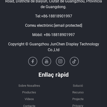
Road, Districte de Baiyun, Ciutat de Guangzhou, Província
de Guangdong.
Tel:
+86-18818901997
Correu electrònic:
[email protected]
Mòbil:
+86-18818901997
Copyright © Guangzhou JunChen Display Technology
Co.,Ltd
Enllaç ràpid
Sobre Nosaltres
Solució
Productes
Recurso
Vídeos
Projecte
Contacte