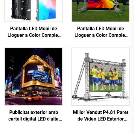
Pantalla LED Mòbil de
Pantalla LED Mòbil de
Lloguer a Color Complet
Lloguer a Color Complet
per a Escenari,
per a Escenari,
Il·luminació i Efectes
Il·luminació i Efectes
Visuals
Visuals
Publicitat exterior amb
Millor Vendut P4.81 Paret
cartell digital LED d'alta
de Vídeo LED Exterior
resolució, instal·lació fixa,
Rentable Pantalla
paret de vídeo LED P10
Publicitària Tàctil per a