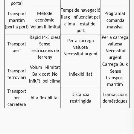
porta)
Temps de navegació
Mètode
Programat
Transport
llarg
Influenciat pel
econòmic
marítim
comanda
clima
i estat del
(port a port)
Volum il·limitat
massiva
port
Ràpid (4-5 dies)
Per a càrrega
Per a càrrega
Transport
Sense
valuosa
valuosa
aeri
restriccions de
Necessitat
Necessitat urgent
terreny
urgent
Càrrega Buik
Volum il·limitat
Transport
Sense
Baix cost
No
Inflexibilitat
ferroviari
transport
influït
pel clima
marítim
Transport
Distància
Transaccions
per
Alta flexibilitat
restringida
domèstiques
carretera