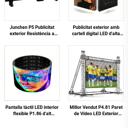
Junchen P5 Publicitat
Publicitat exterior amb
exterior Resistència a
cartell digital LED d'alta
l'aigua Taxi Top Pantalla
resolució, instal·lació fixa,
LED Mur de Vídeo Cartell
paret de vídeo LED P10
Pantalla Publicitària Mòbil
d'alt rendiment, pantalla
per a Cotxes
gegant
Pantalla tàctil LED interior
Millor Vendut P4.81 Paret
flexible P1.86 d'alt
de Vídeo LED Exterior
rendiment digital, pòster
Rentable Pantalla
interactiu, pantalla
Publicitària Tàctil per a