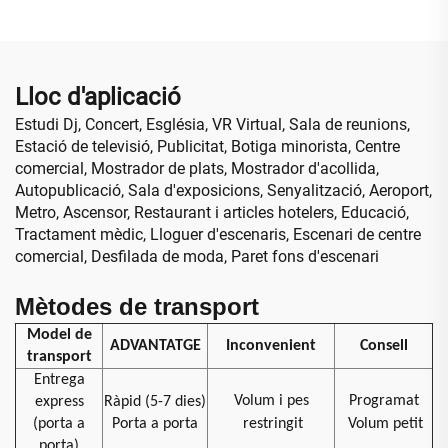
infraroja, mur de vídeo per
Botiga Retail Funció de
a botiga minorista,
Cartell Digital SDK
aeroport, educació
Lloc d'aplicació
Estudi Dj, Concert, Església, VR Virtual, Sala de reunions,
Estació de televisió, Publicitat, Botiga minorista, Centre
comercial, Mostrador de plats, Mostrador d'acollida,
Autopublicació, Sala d'exposicions, Senyalització, Aeroport,
Metro, Ascensor, Restaurant i articles hotelers, Educació,
Tractament mèdic, Lloguer d'escenaris, Escenari de centre
comercial, Desfilada de moda, Paret fons d'escenari
Mètodes de transport
Model de
ADVANTATGE
Inconvenient
Consell
transport
Entrega
Volum i pes
Programat
express
Ràpid (5-7 dies)
(porta a
Porta a porta
restringit
Volum petit
porta)