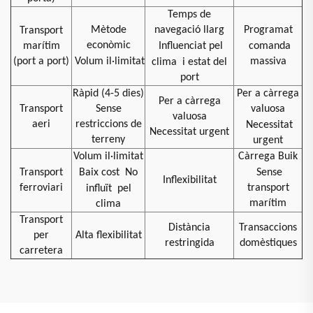
Temps de
Mètode
navegació llarg
Programat
Transport
econòmic
marítim
Influenciat pel
comanda
(port a port)
Volum il·limitat
massiva
clima
i estat del
port
Ràpid (4-5 dies)
Per a càrrega
Per a càrrega
Transport
Sense
valuosa
valuosa
aeri
restriccions de
Necessitat
Necessitat urgent
terreny
urgent
Volum il·limitat
Càrrega Buik
Transport
Baix cost
No
Sense
Inflexibilitat
ferroviari
transport
influït
pel
marítim
clima
Transport
Distància
Transaccions
per
Alta flexibilitat
restringida
domèstiques
carretera