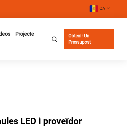
CA
deos
Projecte
Obtenir Un
Pressupost
aules LED i proveïdor