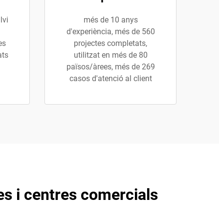
lvi
més de 10 anys
d'experiència, més de 560
es
projectes completats,
ats
utilitzat en més de 80
països/àrees, més de 269
casos d'atenció al client
es i centres comercials