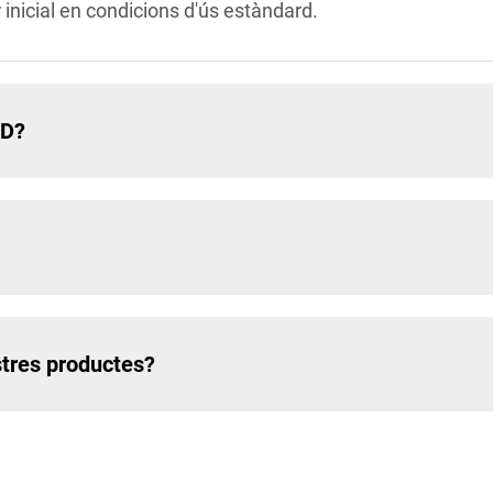
r inicial en condicions d'ús estàndard.
ED?
stres productes?