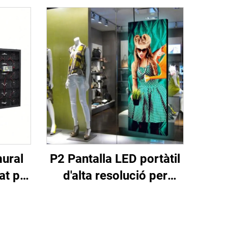
ural
P2 Pantalla LED portàtil
tat per
d'alta resolució per
an
interior, controlada per
a
WIFI i USB, amb suport
ncis
vertical per a cartell