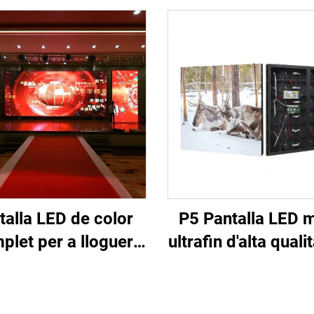
talla LED de color
P5 Pantalla LED m
plet per a lloguer
ultrafin d'alta quali
r a exposició en
interior, de gr
nari per a pantalla
definició, per 
 mòbil de lloguer
videoporta d'anu