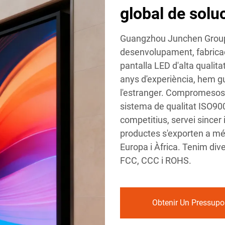
global de solu
Guangzhou Junchen Group P
desenvolupament, fabricac
pantalla LED d'alta qualita
anys d'experiència, hem gu
l'estranger. Compromesos am
sistema de qualitat ISO900
competitius, servei sincer i
productes s'exporten a més
Europa i Àfrica. Tenim dive
FCC, CCC i ROHS.
Obtenir Un Pressupo