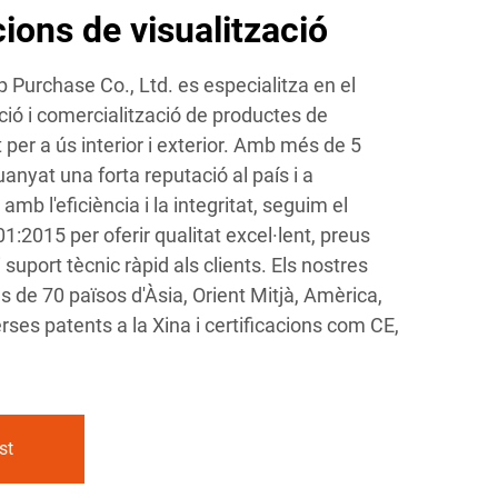
cions de visualització
urchase Co., Ltd. es especialitza en el
ió i comercialització de productes de
t per a ús interior i exterior. Amb més de 5
anyat una forta reputació al país i a
b l'eficiència i la integritat, seguim el
1:2015 per oferir qualitat excel·lent, preus
 suport tècnic ràpid als clients. Els nostres
 de 70 països d'Àsia, Orient Mitjà, Amèrica,
rses patents a la Xina i certificacions com CE,
st