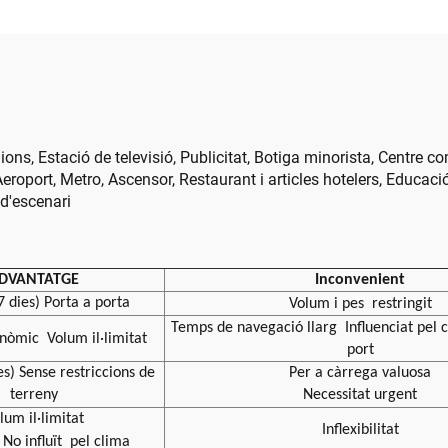
publicitaris
nions, Estació de televisió, Publicitat, Botiga minorista, Centre c
eroport, Metro, Ascensor, Restaurant i articles hotelers, Educac
 d'escenari
DVANTATGE
Inconvenient
7 dies) Porta a porta
Volum i pes
restringit
Temps de navegació llarg
Influenciat pel
onòmic
Volum il·limitat
port
es) Sense restriccions de
Per a càrrega valuosa
terreny
Necessitat urgent
lum il·limitat
Inflexibilitat
No influït
pel clima