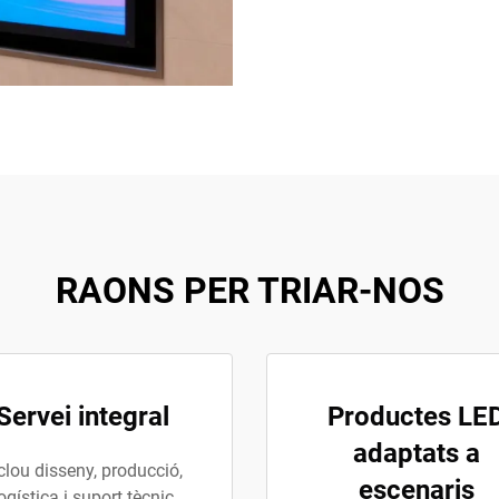
RAONS PER TRIAR-NOS
Servei integral
Productes LE
adaptats a
clou disseny, producció,
escenaris
ogística i suport tècnic