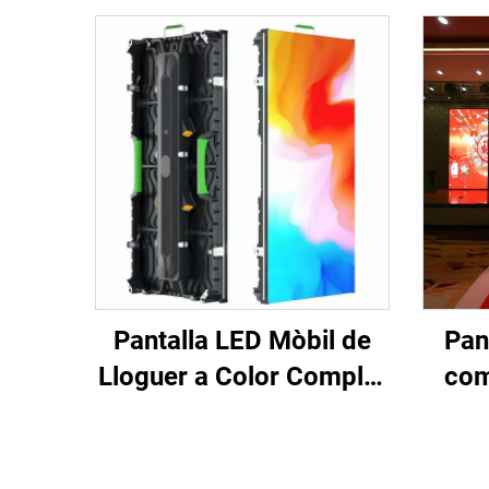
Pantalla LED Mòbil de
Pan
Lloguer a Color Complet
com
per a Escenari,
pe
Il·luminació i Efectes
esce
Visuals
LED