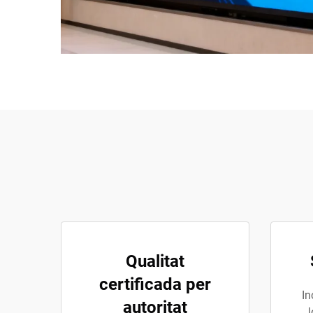
Qualitat
certificada per
In
autoritat
l