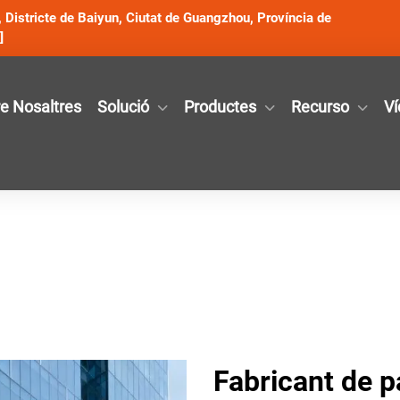
Districte de Baiyun, Ciutat de Guangzhou, Província de
]
e Nosaltres
Solució
Productes
Recurso
Ví
Fabricant de p