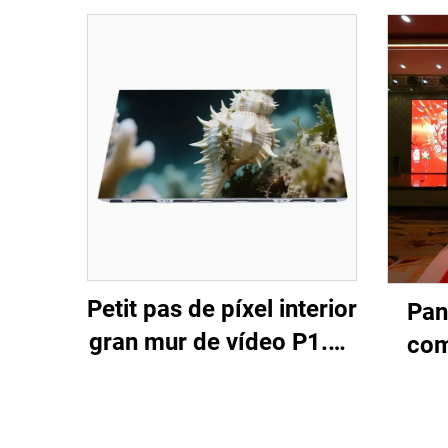
Petit pas de píxel interior
Pan
gran mur de vídeo P1.56
com
COB LED pantalla
pe
flexible de visualització
esce
per a cinema domèstic
LED