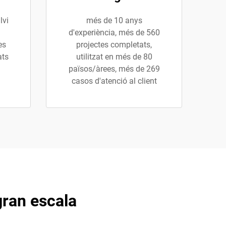
lvi
més de 10 anys
d'experiència, més de 560
es
projectes completats,
ats
utilitzat en més de 80
països/àrees, més de 269
casos d'atenció al client
gran escala