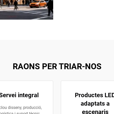
RAONS PER TRIAR-NOS
Servei integral
Productes LE
adaptats a
clou disseny, producció,
escenaris
ogística i suport tècnic