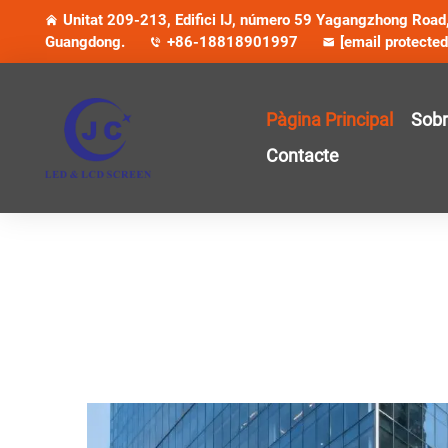
Unitat 209-213, Edifici IJ, número 59 Yagangzhong Road, 
Guangdong.
+86-18818901997
[email protected
Pàgina Principal
Sobr
Contacte