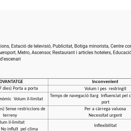
LED COB per a ca
publicitària de c
nions, Estació de televisió, Publicitat, Botiga minorista, Centre c
eroport, Metro, Ascensor, Restaurant i articles hotelers, Educac
 d'escenari
DVANTATGE
Inconvenient
7 dies) Porta a porta
Volum i pes
restringit
Temps de navegació llarg
Influenciat pel
onòmic
Volum il·limitat
port
es) Sense restriccions de
Per a càrrega valuosa
terreny
Necessitat urgent
lum il·limitat
Inflexibilitat
No influït
pel clima