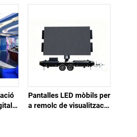
zació
Pantalles LED mòbils per
ital
a remolc de visualització
.25,
JunChen
na i
ídeo