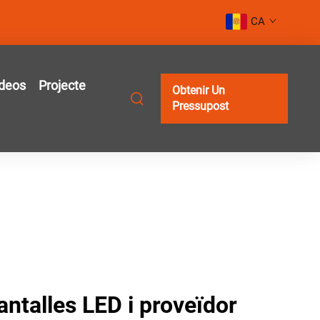
CA
deos
Projecte
Obtenir Un
Pressupost
antalles LED i proveïdor