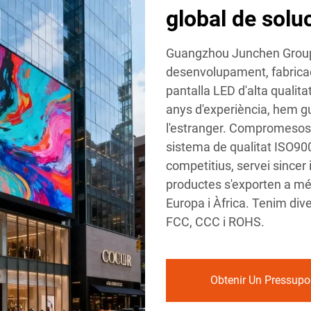
global de solu
Guangzhou Junchen Group P
desenvolupament, fabricac
pantalla LED d'alta qualita
anys d'experiència, hem gu
l'estranger. Compromesos am
sistema de qualitat ISO900
competitius, servei sincer i
productes s'exporten a més
Europa i Àfrica. Tenim dive
FCC, CCC i ROHS.
Obtenir Un Pressupo