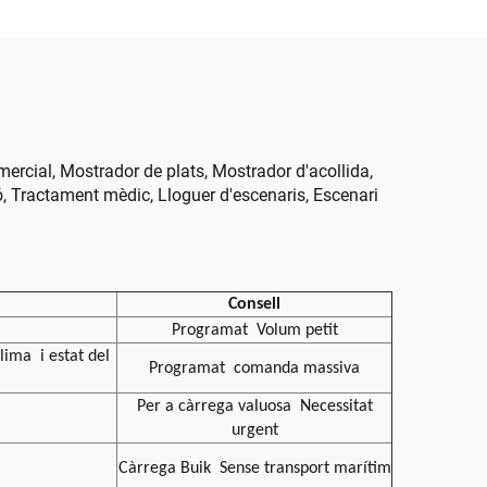
bina
otxe
omercial, Mostrador de plats, Mostrador d'acollida,
ió, Tractament mèdic, Lloguer d'escenaris, Escenari
Consell
Programat
Volum petit
 clima
i estat del
Programat
comanda massiva
Per a càrrega valuosa
Necessitat
urgent
Càrrega Buik
Sense transport marítim