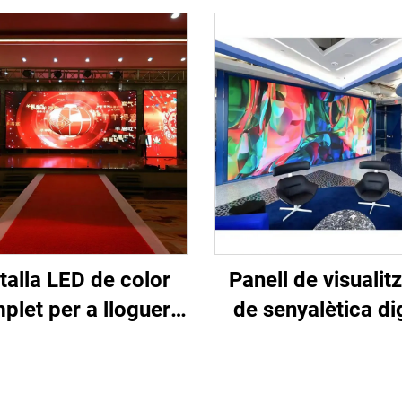
talla LED de color
Panell de visualit
plet per a lloguer
de senyalètica dig
r a exposició en
super brillant P1
nari per a pantalla
passa de píxel fi
 mòbil de lloguer
petita, paret de v