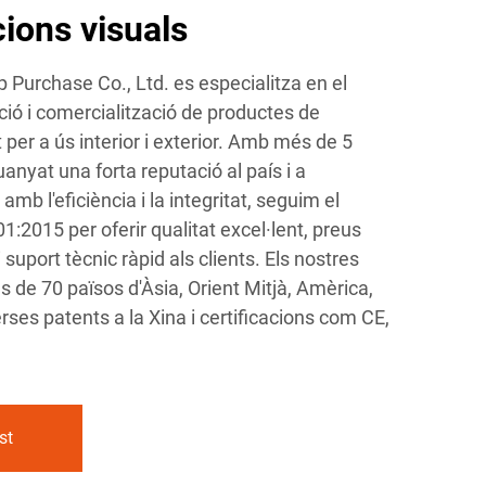
cions visuals
urchase Co., Ltd. es especialitza en el
ió i comercialització de productes de
t per a ús interior i exterior. Amb més de 5
anyat una forta reputació al país i a
b l'eficiència i la integritat, seguim el
1:2015 per oferir qualitat excel·lent, preus
 suport tècnic ràpid als clients. Els nostres
 de 70 països d'Àsia, Orient Mitjà, Amèrica,
rses patents a la Xina i certificacions com CE,
st