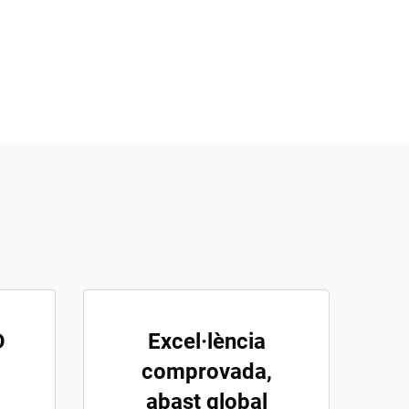
D
Excel·lència
comprovada,
abast global