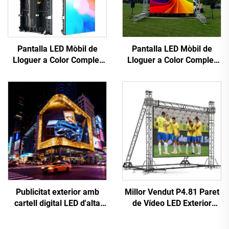
Pantalla LED Mòbil de
Pantalla LED Mòbil de
Lloguer a Color Complet
Lloguer a Color Complet
per a Escenari,
per a Escenari,
Il·luminació i Efectes
Il·luminació i Efectes
Visuals
Visuals
Publicitat exterior amb
Millor Vendut P4.81 Paret
cartell digital LED d'alta
de Vídeo LED Exterior
resolució, instal·lació fixa,
Rentable Pantalla
paret de vídeo LED P10
Publicitària Tàctil per a