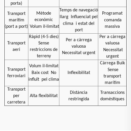
porta)
Temps de navegació
Mètode
Programat
Transport
llarg
Influenciat pel
econòmic
marítim
comanda
clima
i estat del
(port a port)
Volum il·limitat
massiva
port
Ràpid (4-5 dies)
Per a càrrega
Per a càrrega
Transport
Sense
valuosa
valuosa
aeri
restriccions de
Necessitat
Necessitat urgent
terreny
urgent
Càrrega Buik
Volum il·limitat
Transport
Sense
Baix cost
No
Inflexibilitat
ferroviari
transport
influït
pel clima
marítim
Transport
Distància
Transaccions
per
Alta flexibilitat
restringida
domèstiques
carretera