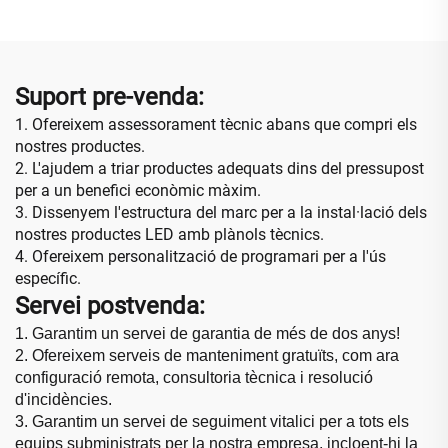
d'alt rendiment, pantalla
Botiga Retail Funció de
gegant
Cartell Digital SDK
Suport pre-venda:
1. Ofereixem assessorament tècnic abans que compri els
nostres productes.
2. L'ajudem a triar productes adequats dins del pressupost
per a un benefici econòmic màxim.
3. Dissenyem l'estructura del marc per a la instal·lació dels
nostres productes LED amb plànols tècnics.
4. Ofereixem personalització de programari per a l'ús
específic.
Servei postvenda:
1. Garantim un servei de garantia de més de dos anys!
2. Ofereixem serveis de manteniment gratuïts, com ara
configuració remota, consultoria tècnica i resolució
d'incidències.
3. Garantim un servei de seguiment vitalici per a tots els
equips subministrats per la nostra empresa, incloent-hi la