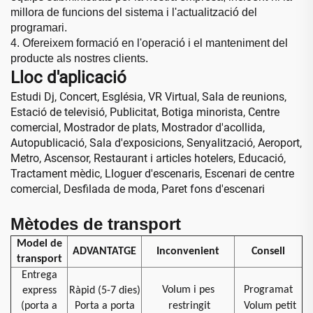
millora de funcions del sistema i l'actualització del
programari.
4. Ofereixem formació en l'operació i el manteniment del
producte als nostres
clients.
Lloc d'aplicació
Estudi Dj, Concert, Església, VR Virtual, Sala de reunions,
Estació de televisió, Publicitat, Botiga minorista, Centre
comercial, Mostrador de plats, Mostrador d'acollida,
Autopublicació, Sala d'exposicions, Senyalització, Aeroport,
Metro, Ascensor, Restaurant i articles hotelers, Educació,
Tractament mèdic, Lloguer d'escenaris, Escenari de centre
comercial, Desfilada de moda, Paret fons d'escenari
Mètodes de transport
Model de
ADVANTATGE
Inconvenient
Consell
transport
Entrega
Volum i pes
Programat
express
Ràpid (5-7 dies)
(porta a
Porta a porta
restringit
Volum petit