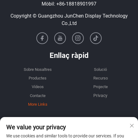
Mòbil:
+86-18818901997
Copyright © Guangzhou JunChen Display Technology
Co.,Ltd
Enllaç ràpid
Sobre Nosaltres
Solució
Productes
Recurso
Vídeos
Projecte
Contacte
More Links
INFORMACIÓ
We value your privacy
Inscriu-te per rebre el nostre butlletí setmanal
We use cookies and similar tools to provide our services. If you