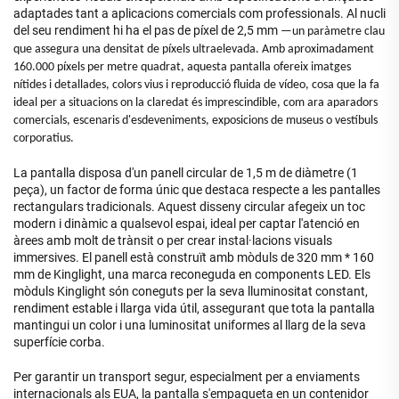
adaptades tant a aplicacions comercials com professionals. Al nucli
del seu rendiment hi ha el pas de píxel de 2,5 mm
—un paràmetre clau
que assegura una densitat de píxels ultraelevada. Amb aproximadament
160.000 píxels per metre quadrat, aquesta pantalla ofereix imatges
nítides i detallades, colors vius i reproducció fluida de vídeo, cosa que la fa
ideal per a situacions on la claredat és imprescindible, com ara aparadors
comercials, escenaris d'esdeveniments, exposicions de museus o vestíbuls
corporatius.
La pantalla disposa d'un panell circular de 1,5 m de diàmetre (1
peça), un factor de forma únic que destaca respecte a les pantalles
rectangulars tradicionals. Aquest disseny circular afegeix un toc
modern i dinàmic a qualsevol espai, ideal per captar l'atenció en
àrees amb molt de trànsit o per crear instal·lacions visuals
immersives. El panell està construït amb mòduls de 320 mm * 160
mm de Kinglight, una marca reconeguda en components LED. Els
mòduls Kinglight són coneguts per la seva lluminositat constant,
rendiment estable i llarga vida útil, assegurant que tota la pantalla
mantingui un color i una luminositat uniformes al llarg de la seva
superfície corba.
Per garantir un transport segur, especialment per a enviaments
internacionals als EUA, la pantalla s'empaqueta en un contenidor