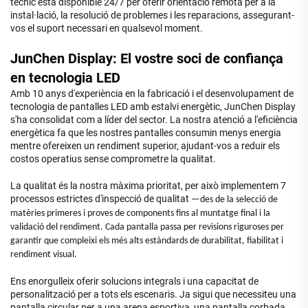
tècnic està disponible 24/7 per oferir orientació remota per a la
instal·lació, la resolució de problemes i les reparacions, assegurant-
vos el suport necessari en qualsevol moment.
JunChen Display: El vostre soci de confiança
en tecnologia LED
Amb 10 anys d'experiència en la fabricació i el desenvolupament de
tecnologia de pantalles LED amb estalvi energètic, JunChen Display
s'ha consolidat com a líder del sector. La nostra atenció a l'eficiència
energètica fa que les nostres pantalles consumin menys energia
mentre ofereixen un rendiment superior, ajudant-vos a reduir els
costos operatius sense comprometre la qualitat.
La qualitat és la nostra màxima prioritat, per això implementem 7
processos estrictes d'inspecció de qualitat
—des de la selecció de
matèries primeres i proves de components fins al muntatge final i la
validació del rendiment. Cada pantalla passa per revisions riguroses per
garantir que compleixi els més alts estàndards de durabilitat, fiabilitat i
rendiment visual.
Ens enorgulleix oferir solucions integrals i una capacitat de
personalització per a tots els escenaris. Ja sigui que necessiteu una
pantalla circular per a una arena esportiva, una pantalla corbada