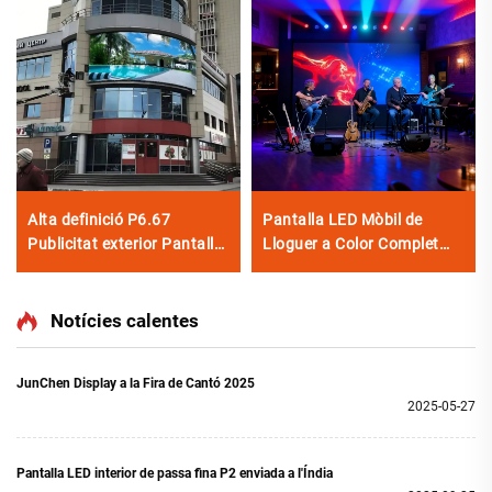
Alta definició P6.67
Pantalla LED Mòbil de
Publicitat exterior Pantalla
Lloguer a Color Complet
de paret d'imatges Panell
per a Escenari, Il·luminació
de pantalla digital LED a
i Efectes Visuals
tot color duradora 3840Hz
Notícies calentes
JunChen Display a la Fira de Cantó 2025
2025-05-27
Pantalla LED interior de passa fina P2 enviada a l'Índia