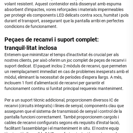
volant resistent. Aquest contenidor està dissenyat amb espuma
absorbent d'impactes, vores reforçades i materials impermeables
per protegir els components LED delicats contra xocs, humitat i pols
durant el transport, assegurant que la pantalla arribi en perfectes
condicions de funcionament.
Peçaes de recanvi i suport complet:
tranquil·litat inclosa
Entenem que minimitzar el temps d'inactivitat és crucial per als
nostres clients, per això oferim un joc complet de peçes de recanvi i
suport dedicat. El paquet inclou 2 mòduls de recanvi, que permeten
un reemplaçament immediat en cas de problemes inesperats amb el
mòdul, eliminant la necessitat de períodes d'espera llargs. A més,
inclouem 1 font d'alimentació de recanvi per garantir el
funcionament continu si l'unitat principal requereix manteniment.
Per a un suport tècnic addicional, proporcionem diversos IC de
recanvi (circuits integrats) i línies de senyal, components clau que
asseguren que el sistema de transmissió de senyal i control de la
pantalla funcioni correctament. També proporcionem cargols i
cables de recanvi configurats segons els requisits d'instal·lació,
facilitant l'assemblatge i el manteniment in situ. El nostre equip