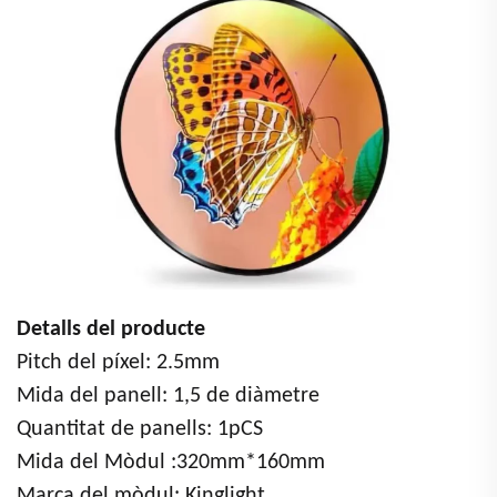
Detalls del producte
Pitch del píxel:
2.5
mm
Mida del panell:
1,5 de diàmetre
Quantitat de panells:
1
pCS
Mida del Mòdul
:320mm*160mm
Marca del mòdul: Kinglight