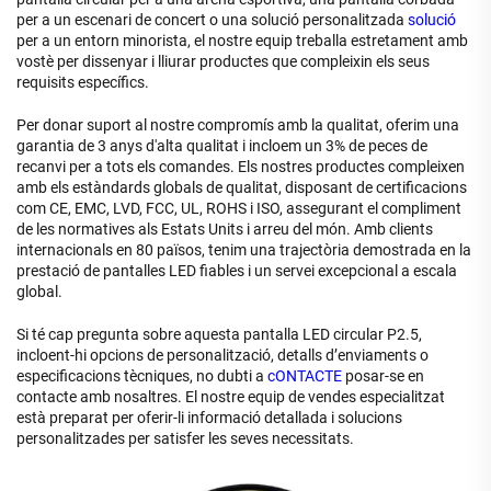
per a un escenari de concert o una solució personalitzada
solució
per a un entorn minorista, el nostre equip treballa estretament amb
vostè per dissenyar i lliurar productes que compleixin els seus
requisits específics.
Per donar suport al nostre compromís amb la qualitat, oferim una
garantia de 3 anys d'alta qualitat i incloem un 3% de peces de
recanvi per a tots els comandes. Els nostres productes compleixen
amb els estàndards globals de qualitat, disposant de certificacions
com CE, EMC, LVD, FCC, UL, ROHS i ISO, assegurant el compliment
de les normatives als Estats Units i arreu del món. Amb clients
internacionals en 80 països, tenim una trajectòria demostrada en la
prestació de pantalles LED fiables i un servei excepcional a escala
global.
Si té cap pregunta sobre aquesta pantalla LED circular P2.5,
incloent-hi opcions de personalització, detalls d’enviaments o
especificacions tècniques, no dubti a
cONTACTE
posar-se en
contacte amb nosaltres. El nostre equip de vendes especialitzat
està preparat per oferir-li informació detallada i solucions
personalitzades per satisfer les seves necessitats.