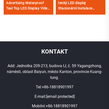
Advertising Waterproof
tenký LED displej
Taxi Top LED Display Video
Stacionární instalace
Wall Sign Mobile
Outdoor LED návěstí panel
Advertising Screen for Cars
KONTAKT
Add: Jednotka 209-213, budova IJ, č. 59 Yagangzhong,
náměstí, oblast Baiyun, město Kanton, provincie Kuang-
tung.
Tel:
+86-18818901997
E-mail:
[email protected]
Mobilní:
+86-18818901997