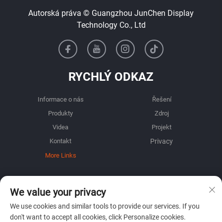
Autorská práva © Guangzhou JunChen Display
Technology Co., Ltd
RYCHLÝ ODKAZ
Informace o nás
Řešení
Produkty
Zdroj
Videa
Projekt
Kontakt
More Links
INFORMACE
We value your privacy
Přihlaste se k odběru našeho týdenního newsletteru
We use cookies and similar tools to provide our services. If you
don't want to accept all cookies, click Personalize cookies.