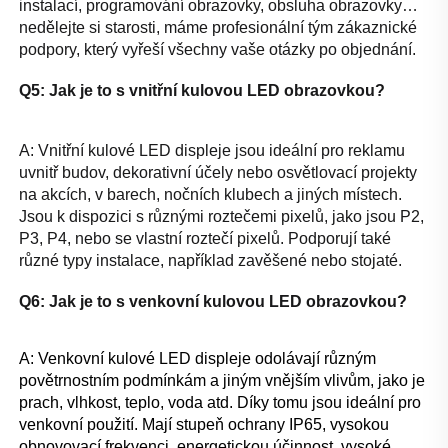
instalací, programování obrazovky, obsluha obrazovky…
nedělejte si starosti, máme profesionální tým zákaznické 
podpory, který vyřeší všechny vaše otázky po objednání. 
Q5: Jak je to s vnitřní kulovou LED obrazovkou? 
A: Vnitřní kulové LED displeje jsou ideální pro reklamu 
uvnitř budov, dekorativní účely nebo osvětlovací projekty 
na akcích, v barech, nočních klubech a jiných místech. 
Jsou k dispozici s různými roztečemi pixelů, jako jsou P2, 
P3, P4, nebo se vlastní roztečí pixelů. Podporují také 
různé typy instalace, například zavěšené nebo stojaté. 
Q6: Jak je to s venkovní kulovou LED obrazovkou? 
A: Venkovní kulové LED displeje odolávají různým 
povětrnostním podmínkám a jiným vnějším vlivům, jako je 
prach, vlhkost, teplo, voda atd. Díky tomu jsou ideální pro 
venkovní použití. Mají stupeň ochrany IP65, vysokou 
obnovovací frekvenci, energetickou účinnost, vysoké 