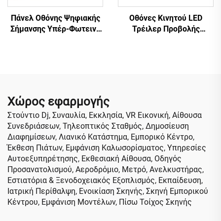
Πάνελ Οθόνης Ψηφιακής
Οθόνες Κινητού LED
Σήμανσης Υπέρ-Φωτεινό
Τρέιλερ Προβολής
P1.25 με Λεπτή Μικρή
JunChen
Απόσταση Pixel COB LED
Τοίχος Βίντεο για Στάση
Οθόνης Διαφημιστικού
Οχήματος
Χώρος εφαρμογής
Στούντιο Dj, Συναυλία, Εκκλησία, VR Εικονική, Αίθουσα
Συνεδριάσεων, Τηλεοπτικός Σταθμός, Δημοσίευση
Διαφημίσεων, Λιανικό Κατάστημα, Εμπορικό Κέντρο,
Έκθεση Πιάτων, Εμφάνιση Καλωσορίσματος, Υπηρεσίες
Αυτοεξυπηρέτησης, Εκθεσιακή Αίθουσα, Οδηγός
Προσανατολισμού, Αεροδρόμιο, Μετρό, Ανελκυστήρας,
Εστιατόρια & Ξενοδοχειακός Εξοπλισμός, Εκπαίδευση,
Ιατρική Περίθαλψη, Ενοικίαση Σκηνής, Σκηνή Εμπορικού
Κέντρου, Εμφάνιση Μοντέλων, Πίσω Τοίχος Σκηνής