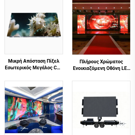
Μικρή Απόσταση Πίξελ
Πλήρους Χρώματος
Εσωτερικός Μεγάλος COB
Ενοικιαζόμενη Οθόνη LED
P1.56 Τοίχος Βίντεο LED
για Σκηνή Εμφάνισης για
Εύκαμπτη Οθόνη Πίνακα
Κινητή Ενοικιαζόμενη
για Κινηματογράφο
Οθόνη LED
Σπιτιού