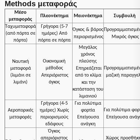
Μethods μεταφοράς
Μέσο
Πλεονέκτημα
Μειονέκτημα
Συμβουλή
μεταφοράς
Ταχυμεταφορά
Γρήγορα (5-7
Όγκος & βάρος
Προγραμματισμέ
(από πόρτα σε
ημέρες) Από
περιορισμένος
Μικρός όγκος
πόρτα)
πόρτα σε πόρτα
Μεγάλος
χρόνος
Οικονομική
πλεύσης
Ναυτική
μέθοδος
Προγραμματισμέ
μεταφορά
Επηρεάζεται
(λιμάνι σε
Απεριόριστος
από το κλίμα
μαζική παραγγε
λιμάνι)
όγκος
και την
κατάσταση του
λιμανιού
Γρήγορα (4-5
Για πολύτιμα
Για πολύτιμα φορ
Αεροπορικές
ημέρες) Χωρίς
φορτία
μεταφορές
περιορισμούς
Επείγουσα
Επείγουσα ανάγ
εδάφους
ανάγκη
Όγκος
απεριόριστος
Χώρος προσθήκ