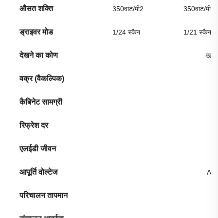
औसत शक्ति
350वाट/मी2
350वाट/मी2
ड्राइवर मोड
1/24 स्कैन
1/21 स्कैन
देखने का कोण
ऊर्ध
वक्र (वैकल्पिक)
कैबिनेट सामग्री
ड
रिफ्रेश दर
एलईडी जीवन
आपूर्ति वोल्टेज
AC
परिचालन तापमान