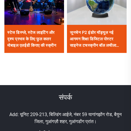
स्टेज डिस्प्ले, स्टेज लाइटिंग और
जूनचेन P2 इंडोर मॉड्यूल नई
दृश्य प्रभाव के लिए फुल कलर
आगमन शिक्षा डिजिटल पोस्टर
मोबाइल एलईडी किराए की स्क्रीन
साइनेज टचस्क्रीन बॉल लचीला
गोलाकार एलईडी एयरपोर्ट खुदरा
दुकान
संपर्क
Add: यूनिट 209-213, बिल्डिंग आईजे, नंबर 59 यागांगझोंग रोड, बैयुन
जिला, गुआंगज़ौ शहर, गुआंगडोंग प्रांत।