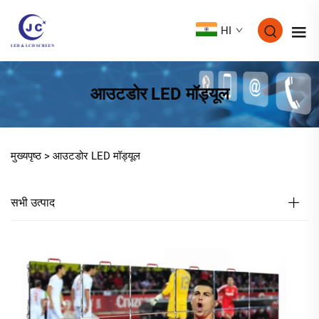
HI
आउटडोर LED मॉड्यूल
मुख्यपृष्ठ >
आउटडोर LED मॉड्यूल
सभी उत्पाद