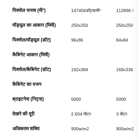
पिक्सेल घनत्व (मी²)
147456डॉट्स/मी²
112896 डॉट
मॉड्यूल का आकार (मिमी)
250x250
250x250
पिक्सेल/मॉड्यूल (डॉट)
96x96
84x84
कैबिनेट आकार (मिमी)
पिक्सेल/कैबिनेट (डॉट)
192x384
168x336
कैबिनेट का वजन
ब्राइटनेस (निट्स)
5000
5000
देखने की दूरी
2.604 मीटर
3 मीटर
अधिकतम शक्ति
900w/m2
900w/m2