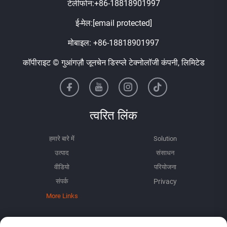
टेलीफोन:
+86-18818901997
ई-मेल:
[email protected]
मोबाइल:
+86-18818901997
कॉपीराइट © गुआंगज़ौ जूनचेन डिस्प्ले टेक्नोलॉजी कंपनी, लिमिटेड
त्वरित लिंक
हमारे बारे में
Solution
उत्पाद
संसाधन
वीडियो
परियोजना
संपर्क
More Links
जानकारी