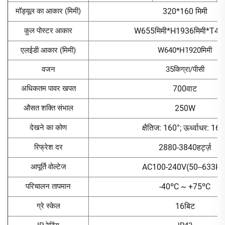
मॉड्यूल का आकार (मिमी)
320*160 मिमी
कुल पोस्टर आकार
W655मिमी*H1936मिमी*T45म
एलईडी आकार (मिमी)
W640*H1920मिमी
वजन
35किग्रा/पीसी
अधिकतम पावर खपत
700वाट
औसत शक्ति संभाल
250W
देखने का कोण
क्षैतिज: 160°; ऊर्ध्वाधर: 160
रिफ्रेश दर
2880-3840हर्ट्ज़
आपूर्ति वोल्टेज
AC100-240V(50--633Hz
परिचालन तापमान
-40ºC ~ +75ºC
ग्रे स्केल
16बिट