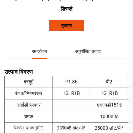
डिस्प्ले
पूछताछ
अवलोकन
अनुशंसित उत्पाद
उत्पाद विवरण
वस्तुएँ
P1.86
पी2
रंग कॉन्फिगरेशन
1G1R1B
1G1R1B
एलईडी प्रकार
एसएमडी1515
चमक
1000nits
पिक्सेल घनत्व (मी²)
289048 डॉट/मी²
25000 डॉट/मी²