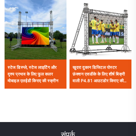
स्टेज डिस्प्ले, स्टेज लाइटिंग और
खुदरा दुकान डिजिटल पोस्टर
दृश्य प्रभाव के लिए फुल कलर
फ़ंक्शन एसडीके के लिए शीर्ष बिक्री
मोबाइल एलईडी किराए की स्क्रीन
वाली P4.81 आउटडोर किराए की
एलईडी वीडियो वॉल टचस्क्रीन
विज्ञापन स्क्रीन
संपर्क