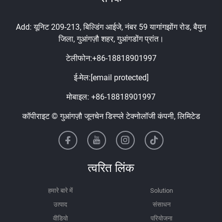
Add: यूनिट 209-213, बिल्डिंग आईजे, नंबर 59 यागांगझोंग रोड, बैयुन
जिला, गुआंगज़ौ शहर, गुआंगडोंग प्रांत।
टेलीफोन:
+86-18818901997
ई-मेल:
[email protected]
मोबाइल:
+86-18818901997
कॉपीराइट © गुआंगज़ौ जूनचेन डिस्प्ले टेक्नोलॉजी कंपनी, लिमिटेड
त्वरित लिंक
हमारे बारे में
Solution
उत्पाद
संसाधन
वीडियो
परियोजना