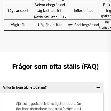
Volym obegränsad
Buik 
Tågtransport
Låg kostnad
Inte
Inflexibilitet
In
sjötra
påverkad
av klimat
Inri
Vägtrafik
Hög flexibilitet
Avståndsbegränsad
transak
Frågor som ofta ställs (FAQ)
Vilka är logistikmetoderna?
Sjö-, luft-, gods- och järnvägstransport. Om
det finns samarbete med fraktförmedlare i