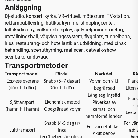
Anläggning
Dj-studio, konsert, kyrka, VR-virtuell, mötesrum, TV-station,
reklampublicering, butiksutrymme, shoppingcenter,
tallriksdisplay, välkomstdisplay, självbetjäningsföretag,
utställningshall, vägvisningssystem, flygplats, tunnelbana,
hiss, restaurang- och hotellartiklar, utbildning, medicinsk
behandling, scenuthyrning, mallscen, catwalk-show,
scenbakgrundsvägg
Transportmetoder
Transportmodell
Fördel
Nackdel
Rå
Expressleverans
Snabb (5–7 dagar)
Volym och vikt
Plan
(dörr till dörr)
Dörr till dörr
begränsad
Liten
Lång seglingstid
Plan
Ekonomisk metod
Sjötransport
Påverkas av
st
(hamn till hamn)
Obegränsad volym
klimat
och
bestäl
hamnförhållanden
Snabb (4-5 dagar)
För vär
För värdefull last
Lufttransport
Inga
last
Akut behov
terrängbegränsningar
beh