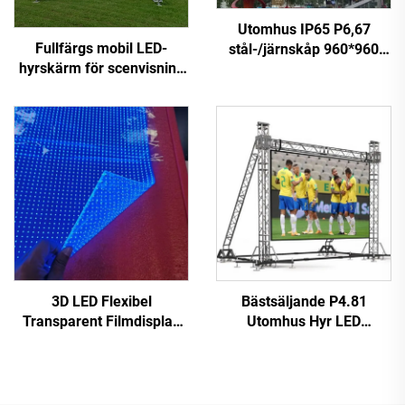
Utomhus IP65 P6,67
Fullfärgs mobil LED-
stål-/järnskåp 960*960
hyrskärm för scenvisning
mm byggnadsvägg fast
för scenbelysning och
installerad LED-skärm för
visuella effekter
kommersiell reklam
3D LED Flexibel
Bästsäljande P4.81
Transparent Filmdisplay
Utomhus Hyr LED
P4-8P6.5P5-10P10P12 3D
Videovägg Touchscreen
Transparent LED
Reklamskärm för butik
Videovägg för Glasfönster
Digital Plakatfunktion SDK
Reklam