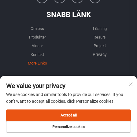
SNABB LÄNK
Om oss
Lösning
Produkter
Resurs
Videor
Projekt
Kontakt
More Links
INFORMATION
We value your privacy
Registrera dig för att få vårt veckovisa nyhetsbrev
We use cookies and similar tools to provide our services. If you
don't want to accept all cookies, click Personalize cookies.
Accept all
ÖVERLÄMNA
Personalize cookies