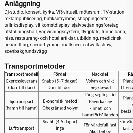
Anläggning
Dj-studio, konsert, kyrka, VR-virtuell, mötesrum, TV-station,
reklampublicering, butiksutrymme, shoppingcenter,
tallriksdisplay, välkomstdisplay, självbetjäningsföretag,
utställningshall, vägvisningssystem, flygplats, tunnelbana,
hiss, restaurang- och hotellartiklar, utbildning, medicinsk
behandling, scenuthyrning, mallscen, catwalk-show,
scenbakgrundsvägg
Transportmetoder
Transportmodell
Fördel
Nackdel
Rå
Expressleverans
Snabb (5–7 dagar)
Volym och vikt
Plan
(dörr till dörr)
Dörr till dörr
begränsad
Liten
Lång seglingstid
Plan
Ekonomisk metod
Sjötransport
Påverkas av
st
(hamn till hamn)
Obegränsad volym
klimat
och
bestäl
hamnförhållanden
Snabb (4-5 dagar)
För vär
För värdefull last
Lufttransport
Inga
last
Akut behov