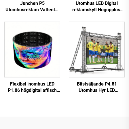
Junchen P5
Utomhus LED Digital
Utomhusreklam Vattentät
reklamskylt Högupplöst
Tak-LED-skärm för
Fast installation Hög
Taxibilar Videovägg
prestanda P10 LED
Reklamskylt Mobil
Videovägg
reklamskärm för bilar
Jordglovarskärm
Flexibel inomhus LED
Bästsäljande P4.81
P1.86 högdigital affisch
Utomhus Hyr LED
touchskärm infraröd
Videovägg Touchscreen
display videovägg för butik
Reklamskärm för butik
flygplats utbildning
Digital Plakatfunktion SDK