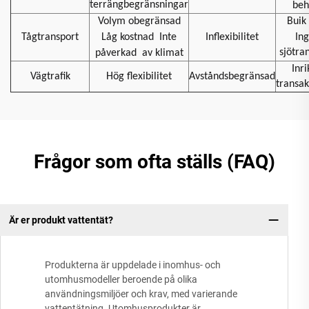
terrängbegränsningar
beh
Volym obegränsad
Buik 
Tågtransport
Låg kostnad
Inte
Inflexibilitet
In
sjötra
påverkad
av klimat
Inri
Vägtrafik
Hög flexibilitet
Avståndsbegränsad
transak
Frågor som ofta ställs (FAQ)
Är er produkt vattentät?
Produkterna är uppdelade i inomhus- och
utomhusmodeller beroende på olika
användningsmiljöer och krav, med varierande
vattentätning. Utomhusprodukter är