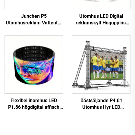
Junchen P5
Utomhus LED Digital
Utomhusreklam Vattentät
reklamskylt Högupplöst
Tak-LED-skärm för
Fast installation Hög
Taxibilar Videovägg
prestanda P10 LED
Reklamskylt Mobil
Videovägg
reklamskärm för bilar
Jordglovarskärm
Flexibel inomhus LED
Bästsäljande P4.81
P1.86 högdigital affisch
Utomhus Hyr LED
touchskärm infraröd
Videovägg Touchscreen
display videovägg för butik
Reklamskärm för butik
flygplats utbildning
Digital Plakatfunktion SDK