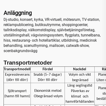
Anläggning
Dj-studio, konsert, kyrka, VR-virtuell, mötesrum, TV-station,
reklampublicering, butiksutrymme, shoppingcenter,
tallriksdisplay, välkomstdisplay, självbetjäningsföretag,
utställningshall, vägvisningssystem, flygplats, tunnelbana,
hiss, restaurang- och hotellartiklar, utbildning, medicinsk
behandling, scenuthyrning, mallscen, catwalk-show,
scenbakgrundsvägg
Transportmetoder
Transportmodell
Fördel
Nackdel
Rå
Expressleverans
Snabb (5–7 dagar)
Volym och vikt
Plan
(dörr till dörr)
Dörr till dörr
begränsad
Liten
Lång seglingstid
Plan
Ekonomisk metod
Sjötransport
Påverkas av
st
(hamn till hamn)
Obegränsad volym
klimat
och
bestäl
hamnförhållanden