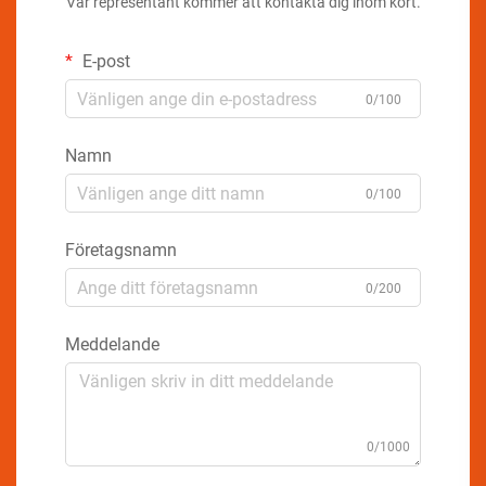
Vår representant kommer att kontakta dig inom kort.
E-post
0/100
Namn
0/100
Företagsnamn
0/200
Meddelande
0/1000