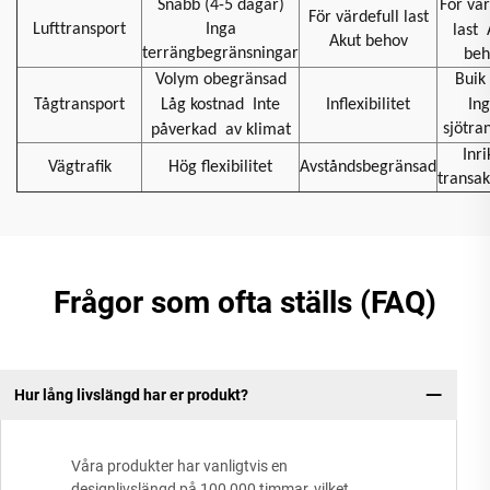
Snabb (4-5 dagar)
För vär
För värdefull last
Lufttransport
Inga
last
Akut behov
terrängbegränsningar
beh
Volym obegränsad
Buik 
Tågtransport
Låg kostnad
Inte
Inflexibilitet
In
sjötra
påverkad
av klimat
Inri
Vägtrafik
Hög flexibilitet
Avståndsbegränsad
transak
Frågor som ofta ställs (FAQ)
Hur lång livslängd har er produkt?
Våra produkter har vanligtvis en
designlivslängd på 100 000 timmar, vilket