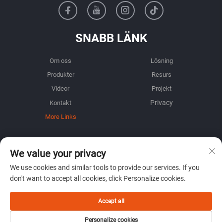
SNABB LÄNK
Om oss
Lösning
Produkter
Resurs
Videor
Projekt
Kontakt
More Links
INFORMATION
We value your privacy
Registrera dig för att få vårt veckovisa nyhetsbrev
We use cookies and similar tools to provide our services. If you
don't want to accept all cookies, click Personalize cookies.
Accept all
ÖVERLÄMNA
Personalize cookies