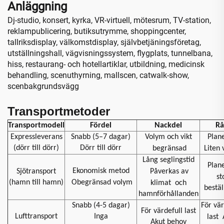
Anläggning
Dj-studio, konsert, kyrka, VR-virtuell, mötesrum, TV-station,
reklampublicering, butiksutrymme, shoppingcenter,
tallriksdisplay, välkomstdisplay, självbetjäningsföretag,
utställningshall, vägvisningssystem, flygplats, tunnelbana,
hiss, restaurang- och hotellartiklar, utbildning, medicinsk
behandling, scenuthyrning, mallscen, catwalk-show,
scenbakgrundsvägg
Transportmetoder
Transportmodell
Fördel
Nackdel
Rå
Expressleverans
Snabb (5–7 dagar)
Volym och vikt
Plan
(dörr till dörr)
Dörr till dörr
begränsad
Liten
Lång seglingstid
Plan
Ekonomisk metod
Sjötransport
Påverkas av
st
(hamn till hamn)
Obegränsad volym
klimat
och
bestäl
hamnförhållanden
Snabb (4-5 dagar)
För vär
För värdefull last
Lufttransport
Inga
last
Akut behov