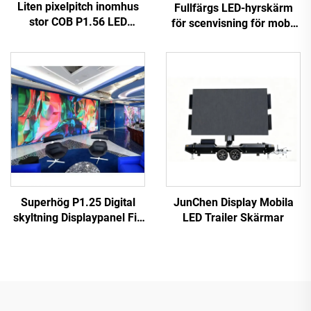
Liten pixelpitch inomhus
Fullfärgs LED-hyrskärm
stor COB P1.56 LED
för scenvisning för mobil
videovägg flexibel
LED-hyrskärm
displaypanel för hembio
Superhög P1.25 Digital
JunChen Display Mobila
skyltning Displaypanel Fin
LED Trailer Skärmar
liten pixelavstånd COB LED
Videovägg för
bilreklamskärmställ