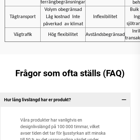
terrängbegränsningar
beh
Volym obegränsad
Buik 
Tågtransport
Låg kostnad
Inte
Inflexibilitet
In
sjötra
påverkad
av klimat
Inri
Vägtrafik
Hög flexibilitet
Avståndsbegränsad
transak
Frågor som ofta ställs (FAQ)
Hur lång livslängd har er produkt?
Våra produkter har vanligtvis en
designlivslängd på 100 000 timmar, vilket
avser tiden det tar för ljusstyrkan att minska
till 50 % av det ursprungliga värdet under