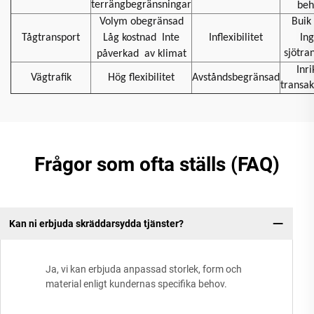
terrängbegränsningar
beh
Volym obegränsad
Buik 
Tågtransport
Låg kostnad
Inte
Inflexibilitet
In
sjötra
påverkad
av klimat
Inri
Vägtrafik
Hög flexibilitet
Avståndsbegränsad
transak
Frågor som ofta ställs (FAQ)
Kan ni erbjuda skräddarsydda tjänster?
Ja, vi kan erbjuda anpassad storlek, form och
material enligt kundernas specifika behov.