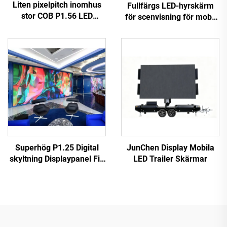
Liten pixelpitch inomhus
Fullfärgs LED-hyrskärm
stor COB P1.56 LED
för scenvisning för mobil
videovägg flexibel
LED-hyrskärm
displaypanel för hembio
Superhög P1.25 Digital
JunChen Display Mobila
skyltning Displaypanel Fin
LED Trailer Skärmar
liten pixelavstånd COB LED
Videovägg för
bilreklamskärmställ