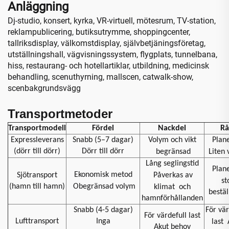
Anläggning
Dj-studio, konsert, kyrka, VR-virtuell, mötesrum, TV-station,
reklampublicering, butiksutrymme, shoppingcenter,
tallriksdisplay, välkomstdisplay, självbetjäningsföretag,
utställningshall, vägvisningssystem, flygplats, tunnelbana,
hiss, restaurang- och hotellartiklar, utbildning, medicinsk
behandling, scenuthyrning, mallscen, catwalk-show,
scenbakgrundsvägg
Transportmetoder
Transportmodell
Fördel
Nackdel
Rå
Expressleverans
Snabb (5–7 dagar)
Volym och vikt
Plan
(dörr till dörr)
Dörr till dörr
begränsad
Liten
Lång seglingstid
Plan
Ekonomisk metod
Sjötransport
Påverkas av
st
(hamn till hamn)
Obegränsad volym
klimat
och
bestäl
hamnförhållanden
Snabb (4-5 dagar)
För vär
För värdefull last
Lufttransport
Inga
last
Akut behov