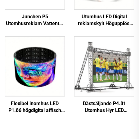
Junchen P5
Utomhus LED Digital
Utomhusreklam Vattentät
reklamskylt Högupplöst
Tak-LED-skärm för
Fast installation Hög
Taxibilar Videovägg
prestanda P10 LED
Reklamskylt Mobil
Videovägg
reklamskärm för bilar
Jordglovarskärm
Flexibel inomhus LED
Bästsäljande P4.81
P1.86 högdigital affisch
Utomhus Hyr LED
touchskärm infraröd
Videovägg Touchscreen
display videovägg för butik
Reklamskärm för butik
flygplats utbildning
Digital Plakatfunktion SDK