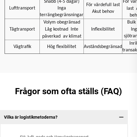
Snabb (4-5 dagar)
För vär
För värdefull last
Lufttransport
Inga
last
Akut behov
terrängbegränsningar
beh
Volym obegränsad
Buik 
Tågtransport
Låg kostnad
Inte
Inflexibilitet
In
sjötra
påverkad
av klimat
Inri
Vägtrafik
Hög flexibilitet
Avståndsbegränsad
transak
Frågor som ofta ställs (FAQ)
Vilka är logistikmetoderna?