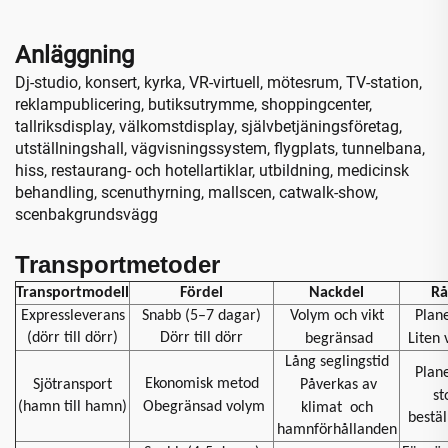
Anläggning
Dj-studio, konsert, kyrka, VR-virtuell, mötesrum, TV-station,
reklampublicering, butiksutrymme, shoppingcenter,
tallriksdisplay, välkomstdisplay, självbetjäningsföretag,
utställningshall, vägvisningssystem, flygplats, tunnelbana,
hiss, restaurang- och hotellartiklar, utbildning, medicinsk
behandling, scenuthyrning, mallscen, catwalk-show,
scenbakgrundsvägg
Transportmetoder
Transportmodell
Fördel
Nackdel
Rå
Expressleverans
Snabb (5–7 dagar)
Volym och vikt
Plan
(dörr till dörr)
Dörr till dörr
begränsad
Liten
Lång seglingstid
Plan
Ekonomisk metod
Sjötransport
Påverkas av
st
(hamn till hamn)
Obegränsad volym
klimat
och
bestäl
hamnförhållanden