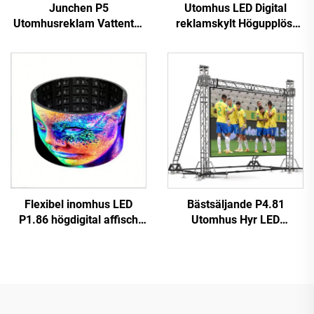
Junchen P5
Utomhus LED Digital
Utomhusreklam Vattentät
reklamskylt Högupplöst
Tak-LED-skärm för
Fast installation Hög
Taxibilar Videovägg
prestanda P10 LED
Reklamskylt Mobil
Videovägg
reklamskärm för bilar
Jordglovarskärm
Flexibel inomhus LED
Bästsäljande P4.81
P1.86 högdigital affisch
Utomhus Hyr LED
touchskärm infraröd
Videovägg Touchscreen
display videovägg för butik
Reklamskärm för butik
flygplats utbildning
Digital Plakatfunktion SDK