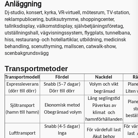
Anläggning
Dj-studio, konsert, kyrka, VR-virtuell, mötesrum, TV-station,
reklampublicering, butiksutrymme, shoppingcenter,
tallriksdisplay, välkomstdisplay, självbetjäningsföretag,
utställningshall, vägvisningssystem, flygplats, tunnelbana,
hiss, restaurang- och hotellartiklar, utbildning, medicinsk
behandling, scenuthyrning, mallscen, catwalk-show,
scenbakgrundsvägg
Transportmetoder
Transportmodell
Fördel
Nackdel
Rå
Expressleverans
Snabb (5–7 dagar)
Volym och vikt
Plan
(dörr till dörr)
Dörr till dörr
begränsad
Liten
Lång seglingstid
Plan
Ekonomisk metod
Sjötransport
Påverkas av
st
(hamn till hamn)
Obegränsad volym
klimat
och
bestäl
hamnförhållanden
Snabb (4-5 dagar)
För vär
För värdefull last
Lufttransport
Inga
last
Akut behov