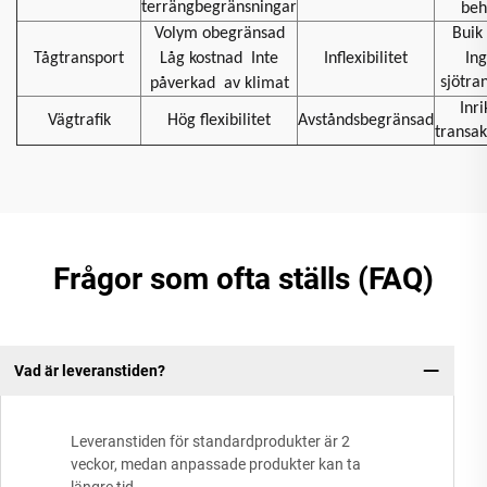
terrängbegränsningar
beh
Volym obegränsad
Buik 
Tågtransport
Låg kostnad
Inte
Inflexibilitet
In
sjötra
påverkad
av klimat
Inri
Vägtrafik
Hög flexibilitet
Avståndsbegränsad
transak
Frågor som ofta ställs (FAQ)
Vad är leveranstiden?
Leveranstiden för standardprodukter är 2
veckor, medan anpassade produkter kan ta