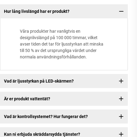
Hur lång livslängd har er produkt?
Vi
Va
Våra produkter har vanligtvis en
designlivslängd på 100 000 timmar, vilket
avser tiden det tar för ljusstyrkan att minska
Vi
till 50 % av det ursprungliga värdet under
normala användningsförhållanden.
Vi
Vad är ljusstyrkan på LED-skärmen?
-T
Är er produkt vattentät?
Vad är kontrollsystemet? Hur fungerar det?
Kan ni erbjuda skräddarsydda tjänster?