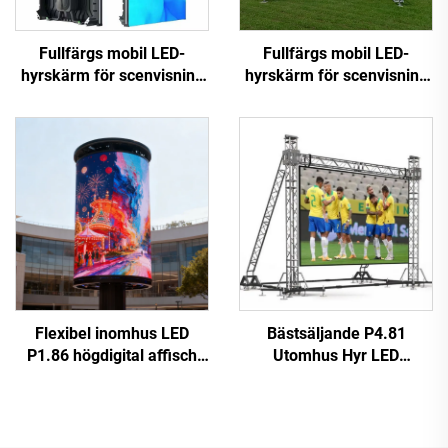
Fullfärgs mobil LED-
Fullfärgs mobil LED-
hyrskärm för scenvisning
hyrskärm för scenvisning
för scenbelysning och
för scenbelysning och
visuella effekter
visuella effekter
Flexibel inomhus LED
Bästsäljande P4.81
P1.86 högdigital affisch
Utomhus Hyr LED
touchskärm infraröd
Videovägg Touchscreen
display videovägg för butik
Reklamskärm för butik
flygplats utbildning
Digital Plakatfunktion SDK