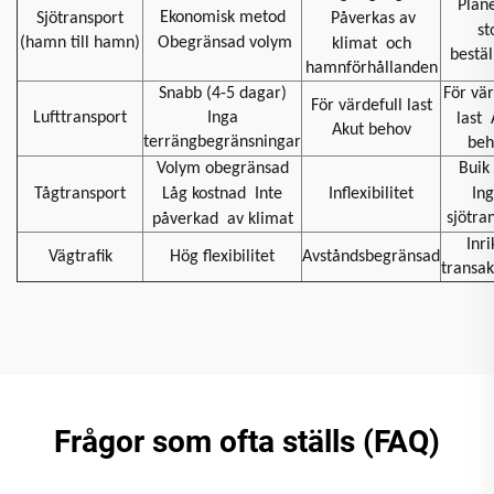
Plan
Ekonomisk metod
Sjötransport
Påverkas av
st
(hamn till hamn)
Obegränsad volym
klimat
och
bestäl
hamnförhållanden
Snabb (4-5 dagar)
För vär
För värdefull last
Lufttransport
Inga
last
Akut behov
terrängbegränsningar
beh
Volym obegränsad
Buik 
Tågtransport
Låg kostnad
Inte
Inflexibilitet
In
sjötra
påverkad
av klimat
Inri
Vägtrafik
Hög flexibilitet
Avståndsbegränsad
transak
Frågor som ofta ställs (FAQ)