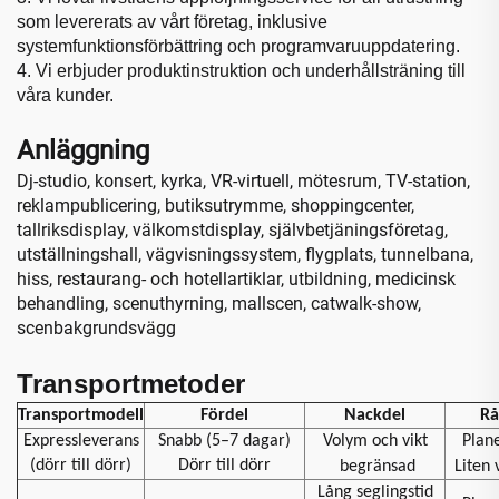
som levererats av vårt företag, inklusive
systemfunktionsförbättring och programvaruuppdatering.
4. Vi erbjuder produktinstruktion och underhållsträning till
våra
kunder.
Anläggning
Dj-studio, konsert, kyrka, VR-virtuell, mötesrum, TV-station,
reklampublicering, butiksutrymme, shoppingcenter,
tallriksdisplay, välkomstdisplay, självbetjäningsföretag,
utställningshall, vägvisningssystem, flygplats, tunnelbana,
hiss, restaurang- och hotellartiklar, utbildning, medicinsk
behandling, scenuthyrning, mallscen, catwalk-show,
scenbakgrundsvägg
Transportmetoder
Transportmodell
Fördel
Nackdel
Rå
Expressleverans
Snabb (5–7 dagar)
Volym och vikt
Plan
(dörr till dörr)
Dörr till dörr
begränsad
Liten
Lång seglingstid