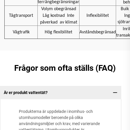
terrängbegränsningar
beh
Volym obegränsad
Buik 
Tågtransport
Låg kostnad
Inte
Inflexibilitet
In
sjötra
påverkad
av klimat
Inri
Vägtrafik
Hög flexibilitet
Avståndsbegränsad
transak
Frågor som ofta ställs (FAQ)
Är er produkt vattentät?
Produkterna är uppdelade i inomhus- och
utomhusmodeller beroende på olika
användningsmiljöer och krav, med varierande
vattentätning. Utomhusprodukter är