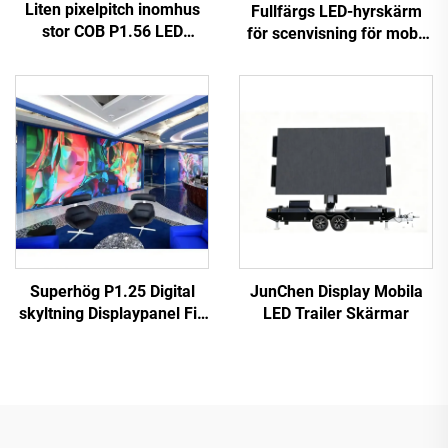
Liten pixelpitch inomhus
Fullfärgs LED-hyrskärm
stor COB P1.56 LED
för scenvisning för mobil
videovägg flexibel
LED-hyrskärm
displaypanel för hembio
Superhög P1.25 Digital
JunChen Display Mobila
skyltning Displaypanel Fin
LED Trailer Skärmar
liten pixelavstånd COB LED
Videovägg för
bilreklamskärmställ