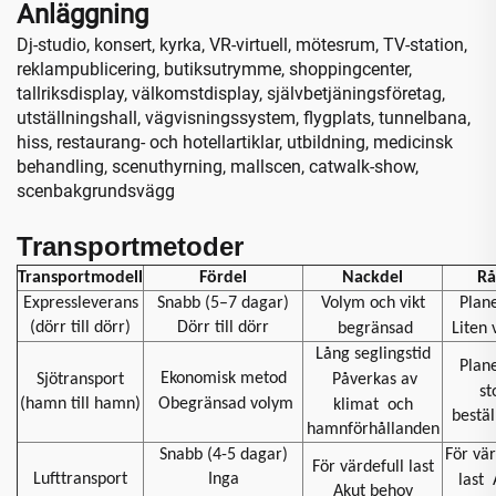
Anläggning
Dj-studio, konsert, kyrka, VR-virtuell, mötesrum, TV-station,
reklampublicering, butiksutrymme, shoppingcenter,
tallriksdisplay, välkomstdisplay, självbetjäningsföretag,
utställningshall, vägvisningssystem, flygplats, tunnelbana,
hiss, restaurang- och hotellartiklar, utbildning, medicinsk
behandling, scenuthyrning, mallscen, catwalk-show,
scenbakgrundsvägg
Transportmetoder
Transportmodell
Fördel
Nackdel
Rå
Expressleverans
Snabb (5–7 dagar)
Volym och vikt
Plan
(dörr till dörr)
Dörr till dörr
begränsad
Liten
Lång seglingstid
Plan
Ekonomisk metod
Sjötransport
Påverkas av
st
(hamn till hamn)
Obegränsad volym
klimat
och
bestäl
hamnförhållanden
Snabb (4-5 dagar)
För vär
För värdefull last
Lufttransport
Inga
last
Akut behov