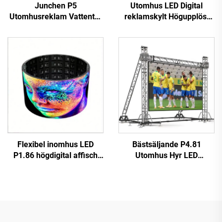
Junchen P5
Utomhus LED Digital
Utomhusreklam Vattentät
reklamskylt Högupplöst
Tak-LED-skärm för
Fast installation Hög
Taxibilar Videovägg
prestanda P10 LED
Reklamskylt Mobil
Videovägg
reklamskärm för bilar
Jordglovarskärm
Flexibel inomhus LED
Bästsäljande P4.81
P1.86 högdigital affisch
Utomhus Hyr LED
touchskärm infraröd
Videovägg Touchscreen
display videovägg för butik
Reklamskärm för butik
flygplats utbildning
Digital Plakatfunktion SDK