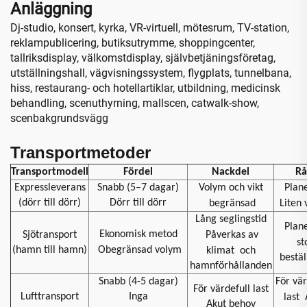
Anläggning
Dj-studio, konsert, kyrka, VR-virtuell, mötesrum, TV-station,
reklampublicering, butiksutrymme, shoppingcenter,
tallriksdisplay, välkomstdisplay, självbetjäningsföretag,
utställningshall, vägvisningssystem, flygplats, tunnelbana,
hiss, restaurang- och hotellartiklar, utbildning, medicinsk
behandling, scenuthyrning, mallscen, catwalk-show,
scenbakgrundsvägg
Transportmetoder
Transportmodell
Fördel
Nackdel
Rå
Expressleverans
Snabb (5–7 dagar)
Volym och vikt
Plan
(dörr till dörr)
Dörr till dörr
begränsad
Liten
Lång seglingstid
Plan
Ekonomisk metod
Sjötransport
Påverkas av
st
(hamn till hamn)
Obegränsad volym
klimat
och
bestäl
hamnförhållanden
Snabb (4-5 dagar)
För vär
För värdefull last
Lufttransport
Inga
last
Akut behov