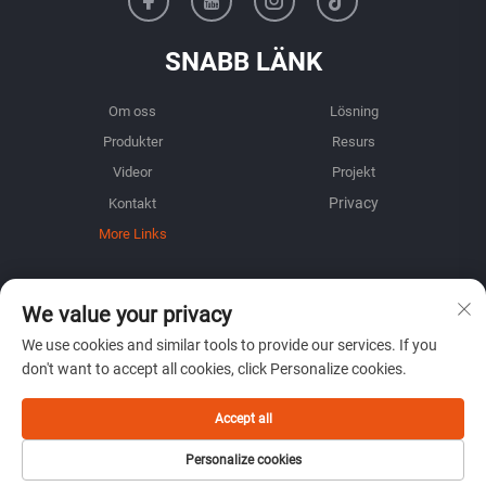
SNABB LÄNK
Om oss
Lösning
Produkter
Resurs
Videor
Projekt
Kontakt
More Links
INFORMATION
We value your privacy
Registrera dig för att få vårt veckovisa nyhetsbrev
We use cookies and similar tools to provide our services. If you
don't want to accept all cookies, click Personalize cookies.
Accept all
ÖVERLÄMNA
Personalize cookies