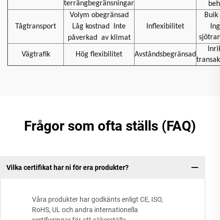
terrängbegränsningar
beh
Volym obegränsad
Buik 
Tågtransport
Låg kostnad
Inte
Inflexibilitet
In
sjötra
påverkad
av klimat
Inri
Vägtrafik
Hög flexibilitet
Avståndsbegränsad
transak
Frågor som ofta ställs (FAQ)
Vilka certifikat har ni för era produkter?
Våra produkter har godkänts enligt CE, ISO,
RoHS, UL och andra internationella