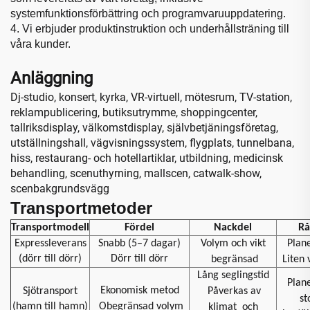
systemfunktionsförbättring och programvaruuppdatering.
4. Vi erbjuder produktinstruktion och underhållsträning till
våra
kunder.
Anläggning
Dj-studio, konsert, kyrka, VR-virtuell, mötesrum, TV-station,
reklampublicering, butiksutrymme, shoppingcenter,
tallriksdisplay, välkomstdisplay, självbetjäningsföretag,
utställningshall, vägvisningssystem, flygplats, tunnelbana,
hiss, restaurang- och hotellartiklar, utbildning, medicinsk
behandling, scenuthyrning, mallscen, catwalk-show,
scenbakgrundsvägg
Transportmetoder
Transportmodell
Fördel
Nackdel
Rå
Expressleverans
Snabb (5–7 dagar)
Volym och vikt
Plan
(dörr till dörr)
Dörr till dörr
begränsad
Liten
Lång seglingstid
Plan
Ekonomisk metod
Sjötransport
Påverkas av
st
(hamn till hamn)
Obegränsad volym
klimat
och