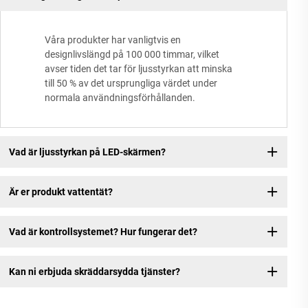
Va
Våra produkter har vanligtvis en
designlivslängd på 100 000 timmar, vilket
avser tiden det tar för ljusstyrkan att minska
Vi
till 50 % av det ursprungliga värdet under
normala användningsförhållanden.
Vi
Vad är ljusstyrkan på LED-skärmen?
-T
Är er produkt vattentät?
Vad är kontrollsystemet? Hur fungerar det?
Kan ni erbjuda skräddarsydda tjänster?