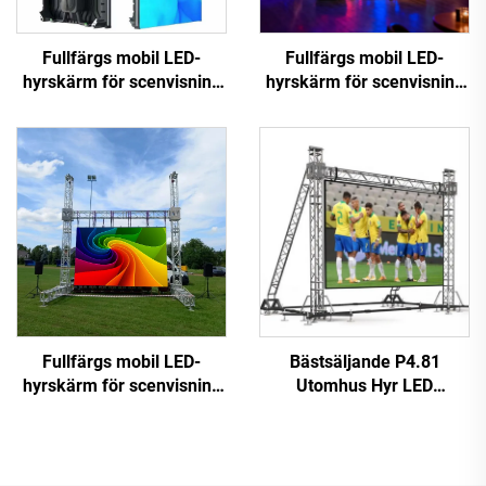
Fullfärgs mobil LED-
Fullfärgs mobil LED-
hyrskärm för scenvisning
hyrskärm för scenvisning
för scenbelysning och
för scenbelysning och
visuella effekter
visuella effekter
Fullfärgs mobil LED-
Bästsäljande P4.81
hyrskärm för scenvisning
Utomhus Hyr LED
för scenbelysning och
Videovägg Touchscreen
visuella effekter
Reklamskärm för butik
Digital Plakatfunktion SDK