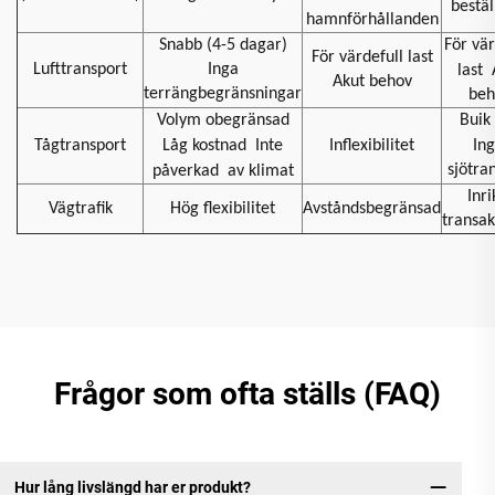
bestäl
hamnförhållanden
Snabb (4-5 dagar)
För vär
För värdefull last
Lufttransport
Inga
last
Akut behov
terrängbegränsningar
beh
Volym obegränsad
Buik 
Tågtransport
Låg kostnad
Inte
Inflexibilitet
In
sjötra
påverkad
av klimat
Inri
Vägtrafik
Hög flexibilitet
Avståndsbegränsad
transak
Frågor som ofta ställs (FAQ)
Hur lång livslängd har er produkt?
Vi