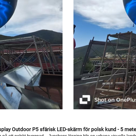
play Outdoor P5 sfärisk LED-skärm för polsk kund - 5 met
 på ett polskt byggnad – Junchens lösning blir en urbana visuella lan