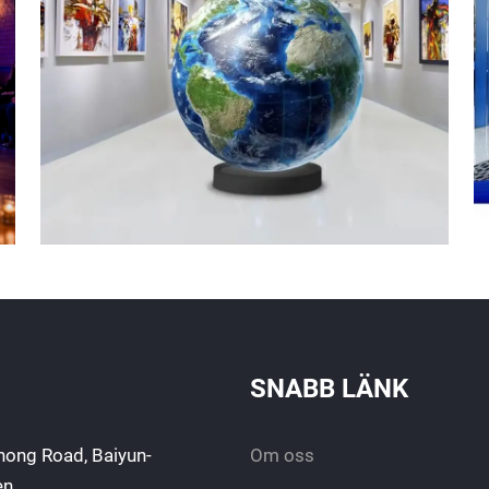
SNABB LÄNK
hong Road, Baiyun-
Om oss
en.