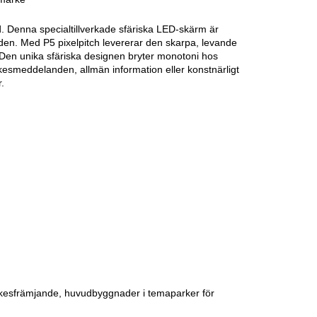
d. Denna specialtillverkade sfäriska LED-skärm är
den. Med P5 pixelpitch levererar den skarpa, levande
t. Den unika sfäriska designen bryter monotoni hos
rkesmeddelanden, allmän information eller konstnärligt
r.
kesfrämjande, huvudbyggnader i temaparker för