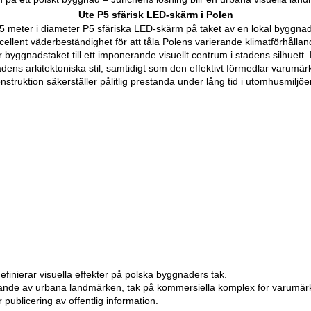
Ute P5 sfärisk LED-skärm i Polen
 5 meter i diameter P5 sfäriska LED-skärm på taket av en lokal byggna
llent väderbeständighet för att tåla Polens varierande klimatförhållan
ör byggnadstaket till ett imponerande visuellt centrum i stadens silhuet
adens arkitektoniska stil, samtidigt som den effektivt förmedlar varumä
konstruktion säkerställer pålitlig prestanda under lång tid i utomhusmiljöe
inierar visuella effekter på polska byggnaders tak.
nde av urbana landmärken, tak på kommersiella komplex för varumär
ublicering av offentlig information.