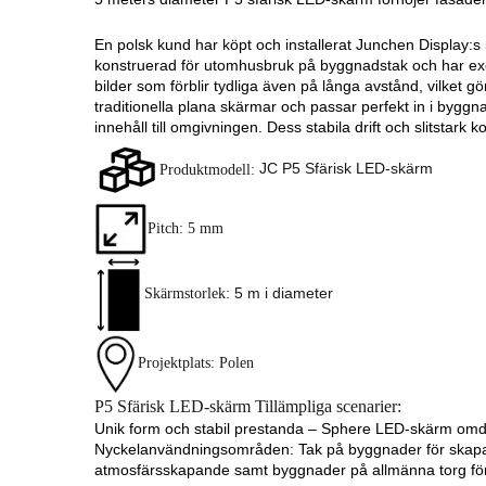
En polsk kund har köpt och installerat Junchen Display:s
konstruerad för utomhusbruk på byggnadstak och har exce
bilder som förblir tydliga även på långa avstånd, vilket g
traditionella plana skärmar och passar perfekt in i byggn
innehåll till omgivningen. Dess stabila drift och slitstark 
JC P5 Sfärisk LED-skärm
Produktmodell:
Pitch: 5 mm
5 m i diameter
Skärmstorlek:
Projektplats: Polen
P5 Sfärisk LED-skärm
Tillämpliga scenarier:
Unik form och stabil prestanda – Sphere LED-skärm omdef
Nyckelanvändningsområden: Tak på byggnader för skapa
atmosfärsskapande samt byggnader på allmänna torg för p