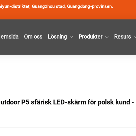
iyun-distriktet, Guangzhou stad, Guangdong-provinsen.
emsida
Om oss
Lösning
Produkter
Resurs
utdoor P5 sfärisk LED-skärm för polsk kund -