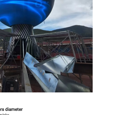
ers diameter
dmärke