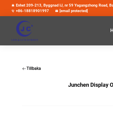
Enhet 209-213, Byggnad IJ, nr 59 Yagangzhong Road, Ba
+86-18818901997
[email protected]
H
Tillbaka
Junchen Display O