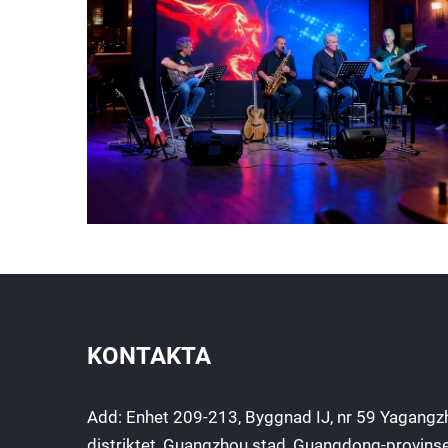
KONTAKTA
Add: Enhet 209-213, Byggnad IJ, nr 59 Yagangz
distriktet, Guangzhou stad, Guangdong-provins