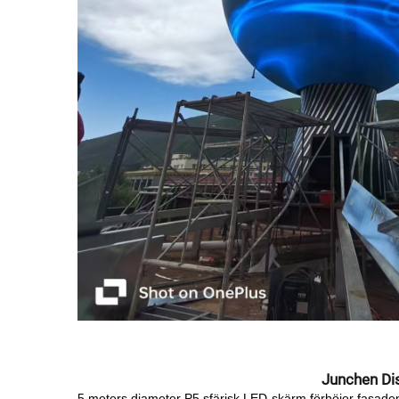
Junchen Dis
5 meters diameter P5 sfärisk LED-skärm förhöjer fasaden