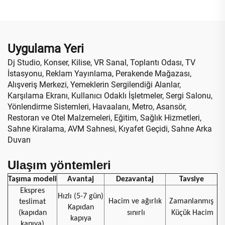
Reklam Gösterimi
Paneli
Uygulama Yeri
Dj Studio, Konser, Kilise, VR Sanal, Toplantı Odası, TV
İstasyonu, Reklam Yayınlama, Perakende Mağazası,
Alışveriş Merkezi, Yemeklerin Sergilendiği Alanlar,
Karşılama Ekranı, Kullanıcı Odaklı İşletmeler, Sergi Salonu,
Yönlendirme Sistemleri, Havaalanı, Metro, Asansör,
Restoran ve Otel Malzemeleri, Eğitim, Sağlık Hizmetleri,
Sahne Kiralama, AVM Sahnesi, Kıyafet Geçidi, Sahne Arka
Duvarı
Ulaşım yöntemleri
Taşıma modeli
Avantaj
Dezavantaj
Tavsiye
Ekspres
Hızlı (5-7 gün)
Hacim ve ağırlık
Zamanlanmış
teslimat
Kapıdan
(kapıdan
sınırlı
Küçük Hacim
kapıya
kapıya)