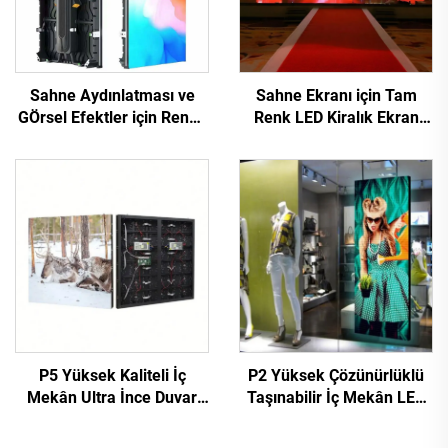
Sahne Aydınlatması ve
Sahne Ekranı için Tam
GÖrsel Efektler için Renkli
Renk LED Kiralık Ekran
Mobil LED Kira Ekranı
Mobil LED Kiralık Ekran
için
P5 Yüksek Kaliteli İç
P2 Yüksek Çözünürlüklü
Mekân Ultra İnce Duvar
Taşınabilir İç Mekân LED
Montajlı LED Ekran Yüksek
Ekran WIFI ve USB ile
Tanımlı Video Duvar
Kontrollü Dikili Afiş Ekran