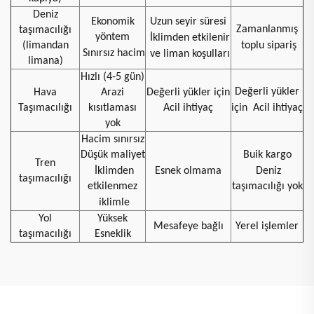
Deniz
Ekonomik
Uzun seyir süresi
Zamanlanmış
taşımacılığı
yöntem
İklimden etkilenir
(limandan
toplu sipariş
Sınırsız hacim
ve liman koşulları
limana)
Hızlı (4-5 gün)
Değerli yükler
Hava
Arazi
Değerli yükler için
Taşımacılığı
kısıtlaması
Acil ihtiyaç
için
Acil ihtiyaç
yok
Hacim sınırsız
Düşük maliyet
Buik kargo
Tren
İklimden
Esnek olmama
Deniz
taşımacılığı
etkilenmez
taşımacılığı yok
iklimle
Yol
Yüksek
Mesafeye bağlı
Yerel işlemler
taşımacılığı
Esneklik