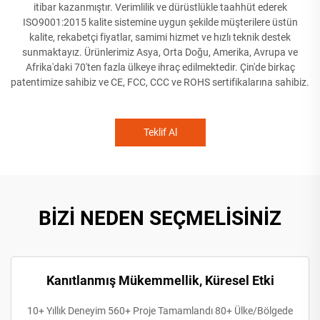
itibar kazanmıştır. Verimlilik ve dürüstlükle taahhüt ederek
ISO9001:2015 kalite sistemine uygun şekilde müşterilere üstün
kalite, rekabetçi fiyatlar, samimi hizmet ve hızlı teknik destek
sunmaktayız. Ürünlerimiz Asya, Orta Doğu, Amerika, Avrupa ve
Afrika'daki 70'ten fazla ülkeye ihraç edilmektedir. Çin'de birkaç
patentimize sahibiz ve CE, FCC, CCC ve ROHS sertifikalarına sahibiz.
Teklif Al
BİZİ NEDEN SEÇMELİSİNİZ
Kanıtlanmış Mükemmellik, Küresel Etki
10+ Yıllık Deneyim 560+ Proje Tamamlandı 80+ Ülke/Bölgede