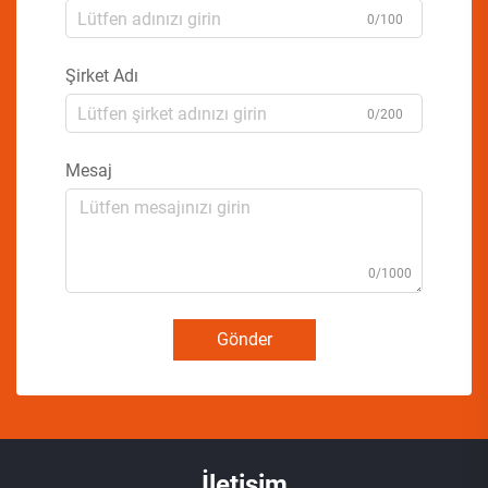
0/100
Şirket Adı
0/200
Mesaj
0/1000
Gönder
İletişim