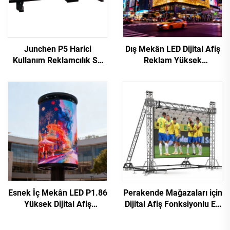
Junchen P5 Harici
Dış Mekân LED Dijital Afiş
Kullanım Reklamcılık Su
Reklam Yüksek
Geçirmez Taksi Üstü LED
Çözünürlüklü Sabit
Ekranı Video Duvarı
Kurulum Yüksek
İşaretleme Hareketli
Performanslı P10 LED
Reklam Ekranı Araçlar İçin
Video Duvar Dev Ekran
Esnek İç Mekân LED P1.86
Perakende Mağazaları için
Yüksek Dijital Afiş
Dijital Afiş Fonksiyonlu En
Dokunmatik Ekran
Çok Satan P4.81 Harici
Kızılötesi Ekran Video
Kiralık LED Video Duvar