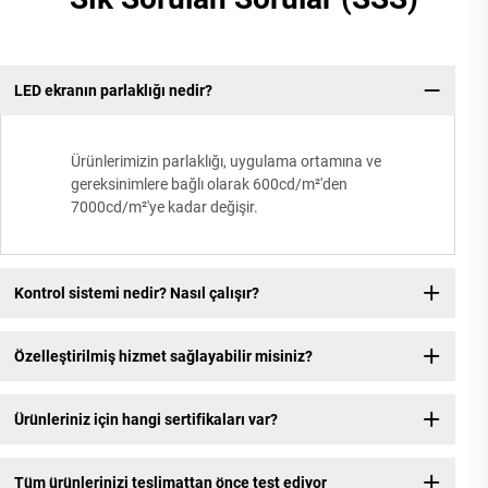
LED ekranın parlaklığı nedir?
Lo
Öd
Ürünlerimizin parlaklığı, uygulama ortamına ve
gereksinimlere bağlı olarak 600cd/m²'den
7000cd/m²'ye kadar değişir.
Ür
Kontrol sistemi nedir? Nasıl çalışır?
Özelleştirilmiş hizmet sağlayabilir misiniz?
Ürünleriniz için hangi sertifikaları var?
Tüm ürünlerinizi teslimattan önce test ediyor