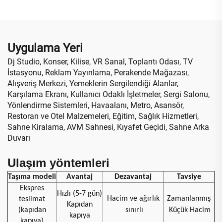
Duvarı Perakende
Dokunmatik Reklam
Mağazası Havalimanı
Ekranı SDK
Eğitim İçin
Uygulama Yeri
Dj Studio, Konser, Kilise, VR Sanal, Toplantı Odası, TV
İstasyonu, Reklam Yayınlama, Perakende Mağazası,
Alışveriş Merkezi, Yemeklerin Sergilendiği Alanlar,
Karşılama Ekranı, Kullanıcı Odaklı İşletmeler, Sergi Salonu,
Yönlendirme Sistemleri, Havaalanı, Metro, Asansör,
Restoran ve Otel Malzemeleri, Eğitim, Sağlık Hizmetleri,
Sahne Kiralama, AVM Sahnesi, Kıyafet Geçidi, Sahne Arka
Duvarı
Ulaşım yöntemleri
Taşıma modeli
Avantaj
Dezavantaj
Tavsiye
Ekspres
Hızlı (5-7 gün)
Hacim ve ağırlık
Zamanlanmış
teslimat
Kapıdan
(kapıdan
sınırlı
Küçük Hacim
kapıya
kapıya)