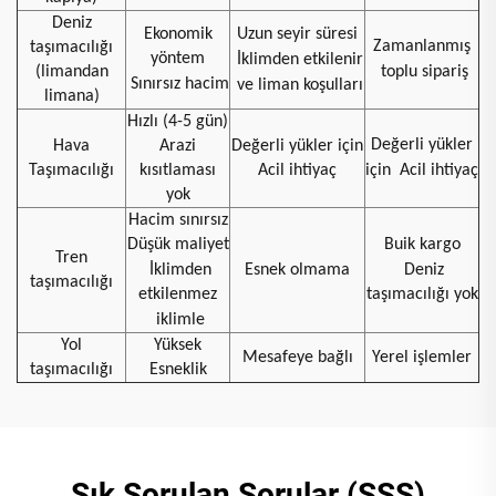
Deniz
Ekonomik
Uzun seyir süresi
Zamanlanmış
taşımacılığı
yöntem
İklimden etkilenir
(limandan
toplu sipariş
Sınırsız hacim
ve liman koşulları
limana)
Hızlı (4-5 gün)
Değerli yükler
Hava
Arazi
Değerli yükler için
Taşımacılığı
kısıtlaması
Acil ihtiyaç
için
Acil ihtiyaç
yok
Hacim sınırsız
Düşük maliyet
Buik kargo
Tren
İklimden
Esnek olmama
Deniz
taşımacılığı
etkilenmez
taşımacılığı yok
iklimle
Yol
Yüksek
Mesafeye bağlı
Yerel işlemler
taşımacılığı
Esneklik
Sık Sorulan Sorular (SSS)