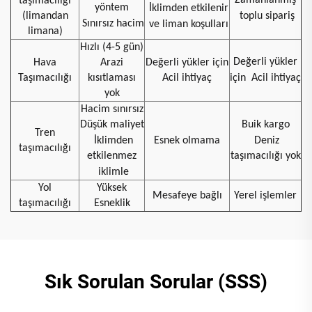
taşımacılığı
yöntem
İklimden etkilenir
(limandan
toplu sipariş
Sınırsız hacim
ve liman koşulları
limana)
Hızlı (4-5 gün)
Değerli yükler
Hava
Arazi
Değerli yükler için
Taşımacılığı
kısıtlaması
Acil ihtiyaç
için
Acil ihtiyaç
yok
Hacim sınırsız
Düşük maliyet
Buik kargo
Tren
İklimden
Esnek olmama
Deniz
taşımacılığı
etkilenmez
taşımacılığı yok
iklimle
Yol
Yüksek
Mesafeye bağlı
Yerel işlemler
taşımacılığı
Esneklik
Sık Sorulan Sorular (SSS)