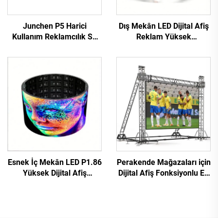
Junchen P5 Harici
Dış Mekân LED Dijital Afiş
Kullanım Reklamcılık Su
Reklam Yüksek
Geçirmez Taksi Üstü LED
Çözünürlüklü Sabit
Ekranı Video Duvarı
Kurulum Yüksek
İşaretleme Hareketli
Performanslı P10 LED
Reklam Ekranı Araçlar İçin
Video Duvar Dev Ekran
Esnek İç Mekân LED P1.86
Perakende Mağazaları için
Yüksek Dijital Afiş
Dijital Afiş Fonksiyonlu En
Dokunmatik Ekran
Çok Satan P4.81 Harici
Kızılötesi Ekran Video
Kiralık LED Video Duvar
Duvarı Perakende
Dokunmatik Reklam
Mağazası Havalimanı
Ekranı SDK