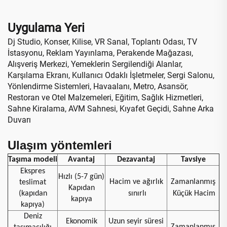
Eğitim İçin
Uygulama Yeri
Dj Studio, Konser, Kilise, VR Sanal, Toplantı Odası, TV
İstasyonu, Reklam Yayınlama, Perakende Mağazası,
Alışveriş Merkezi, Yemeklerin Sergilendiği Alanlar,
Karşılama Ekranı, Kullanıcı Odaklı İşletmeler, Sergi Salonu,
Yönlendirme Sistemleri, Havaalanı, Metro, Asansör,
Restoran ve Otel Malzemeleri, Eğitim, Sağlık Hizmetleri,
Sahne Kiralama, AVM Sahnesi, Kıyafet Geçidi, Sahne Arka
Duvarı
Ulaşım yöntemleri
Taşıma modeli
Avantaj
Dezavantaj
Tavsiye
Ekspres
Hızlı (5-7 gün)
Hacim ve ağırlık
Zamanlanmış
teslimat
Kapıdan
(kapıdan
sınırlı
Küçük Hacim
kapıya
kapıya)
Deniz
Ekonomik
Uzun seyir süresi
Zamanlanmış