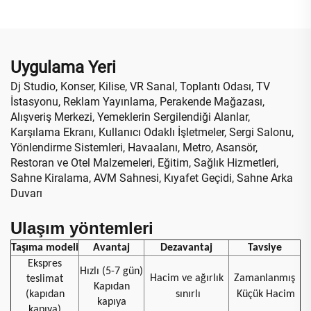
Performanslı P10 LED
Dokunmatik Reklam
Video Duvar Dev Ekran
Ekranı SDK
Uygulama Yeri
Dj Studio, Konser, Kilise, VR Sanal, Toplantı Odası, TV
İstasyonu, Reklam Yayınlama, Perakende Mağazası,
Alışveriş Merkezi, Yemeklerin Sergilendiği Alanlar,
Karşılama Ekranı, Kullanıcı Odaklı İşletmeler, Sergi Salonu,
Yönlendirme Sistemleri, Havaalanı, Metro, Asansör,
Restoran ve Otel Malzemeleri, Eğitim, Sağlık Hizmetleri,
Sahne Kiralama, AVM Sahnesi, Kıyafet Geçidi, Sahne Arka
Duvarı
Ulaşım yöntemleri
Taşıma modeli
Avantaj
Dezavantaj
Tavsiye
Ekspres
Hızlı (5-7 gün)
Hacim ve ağırlık
Zamanlanmış
teslimat
Kapıdan
(kapıdan
sınırlı
Küçük Hacim
kapıya
kapıya)