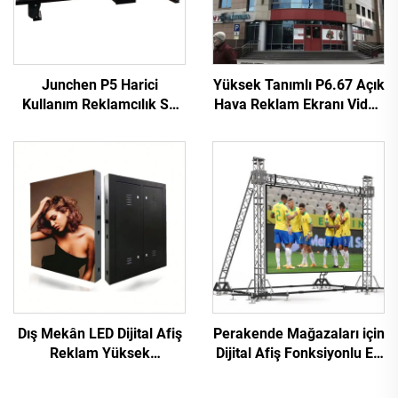
Junchen P5 Harici
Yüksek Tanımlı P6.67 Açık
Kullanım Reklamcılık Su
Hava Reklam Ekranı Video
Geçirmez Taksi Üstü LED
Duvar Paneli Tam Renkli
Ekranı Video Duvarı
Dayanıklı LED Dijital Ekran
İşaretleme Hareketli
3840Hz
Reklam Ekranı Araçlar İçin
Dış Mekân LED Dijital Afiş
Perakende Mağazaları için
Reklam Yüksek
Dijital Afiş Fonksiyonlu En
Çözünürlüklü Sabit
Çok Satan P4.81 Harici
Kurulum Yüksek
Kiralık LED Video Duvar