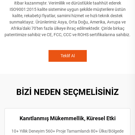
itibar kazanmıştır. Verimlilik ve dürüstlükle taahhüt ederek
ISO9001:2015 kalite sistemine uygun şekilde müşterilere üstün
kalite, rekabetçi fiyatlar, samimi hizmet ve hızlı teknik destek
sunmaktayız. Ürünlerimiz Asya, Orta Doğu, Amerika, Avrupa ve
Afrika'daki 70'ten fazla ülkeye ihraç edilmektedir. Çin'de birkaç
patentimize sahibiz ve CE, FCC, CCC ve ROHS sertifikalarına sahibiz.
Teklif Al
BİZİ NEDEN SEÇMELİSİNİZ
Kanıtlanmış Mükemmellik, Küresel Etki
10+ Yıllık Deneyim 560+ Proje Tamamlandı 80+ Ülke/Bölgede