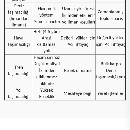
Deniz
Ekonomik
Uzun seyir süresi
Zamanlanmış
taşımacılığı
yöntem
İklimden etkilenir
(limandan
toplu sipariş
Sınırsız hacim
ve liman koşulları
limana)
Hızlı (4-5 gün)
Değerli yükler
Hava
Arazi
Değerli yükler için
Taşımacılığı
kısıtlaması
Acil ihtiyaç
için
Acil ihtiyaç
yok
Hacim sınırsız
Düşük maliyet
Buik kargo
Tren
İklimden
Esnek olmama
Deniz
taşımacılığı
etkilenmez
taşımacılığı yok
iklimle
Yol
Yüksek
Mesafeye bağlı
Yerel işlemler
taşımacılığı
Esneklik