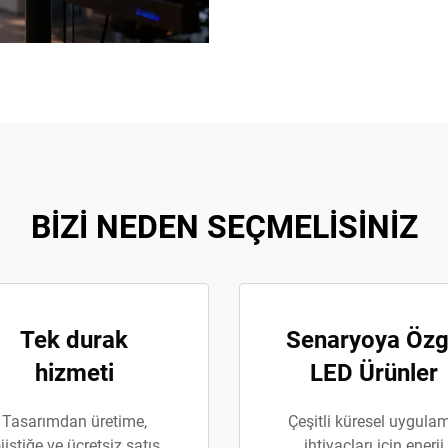
BİZİ NEDEN SEÇMELİSİNİZ
Tek durak
Senaryoya Öz
hizmeti
LED Ürünler
Tasarımdan üretime,
Çeşitli küresel uygula
ojistiğe ve ücretsiz satış
ihtiyaçları için enerji