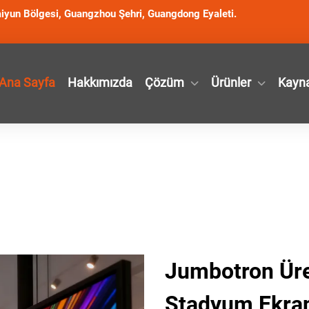
iyun Bölgesi, Guangzhou Şehri, Guangdong Eyaleti.
Ana Sayfa
Hakkımızda
Çözüm
Ürünler
Kayn
Jumbotron Üret
Stadyum Ekran