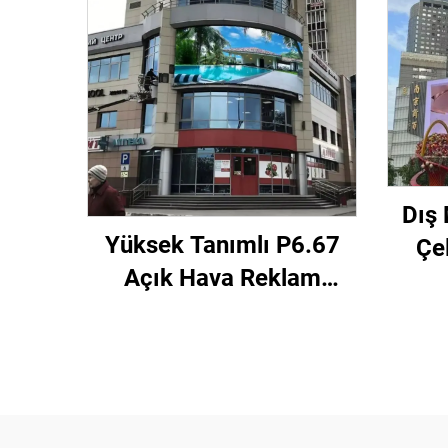
Dış
Yüksek Tanımlı P6.67
Çe
Açık Hava Reklam
960*
Ekranı Video Duvar
Sab
Paneli Tam Renkli
Re
Dayanıklı LED Dijital
Ekran 3840Hz