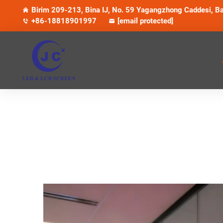
Birim 209-213, Bina IJ, No. 59 Yagangzhong Caddesi, Ba
+86-18818901997
[email protected]