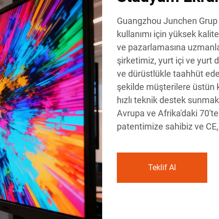
Guangzhou Junchen Grup S
kullanımı için yüksek kalite
ve pazarlamasına uzmanlaş
şirketimiz, yurt içi ve yurt 
ve dürüstlükle taahhüt ed
şekilde müşterilere üstün k
hızlı teknik destek sunmak
Avrupa ve Afrika'daki 70'te
patentimize sahibiz ve CE,
Teklif Al