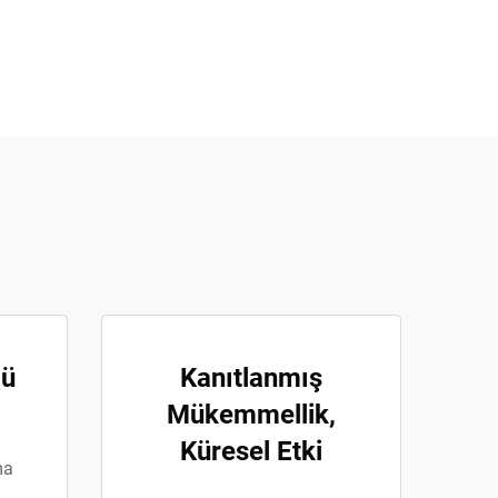
gü
Kanıtlanmış
Mükemmellik,
Küresel Etki
ma