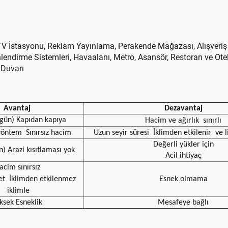
, TV İstasyonu, Reklam Yayınlama, Perakende Mağazası, Alışveriş
önlendirme Sistemleri, Havaalanı, Metro, Asansör, Restoran ve Ote
 Duvarı
Avantaj
Dezavantaj
7 gün) Kapıdan kapıya
Hacim ve ağırlık
sınırlı
yöntem
Sınırsız hacim
Uzun seyir süresi
İklimden etkilenir
ve l
Değerli yükler için
n) Arazi kısıtlaması yok
Acil ihtiyaç
acim sınırsız
et
İklimden etkilenmez
Esnek olmama
iklimle
ksek Esneklik
Mesafeye bağlı