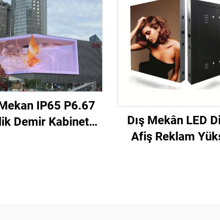
 Mekan IP65 P6.67
Dış Mekân LED Dij
lik Demir Kabinet
Afiş Reklam Yük
960mm Bina Duvarı
Çözünürlüklü Sa
it Kurulum Ticari
Kurulum Yüks
klam Amaçlı Led
Performanslı P10
Ekran Ekranı
Video Duvar Dev 