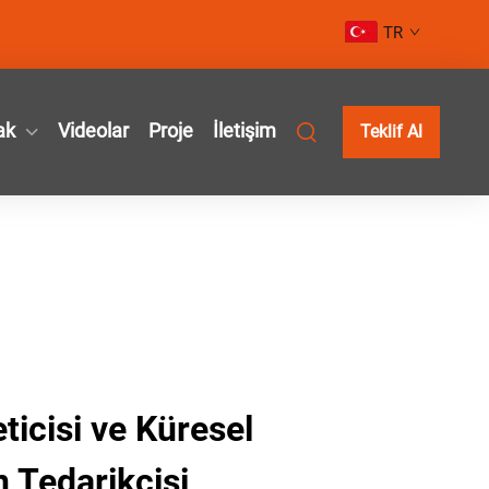
TR
ak
Videolar
Proje
İletişim
Teklif Al
icisi ve Küresel
 Tedarikçisi