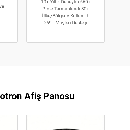
10+ Yıllık Deneyim 560+
 ve
Proje Tamamlandı 80+
Ülke/Bölgede Kullanıldı
269+ Müşteri Desteği
botron Afiş Panosu