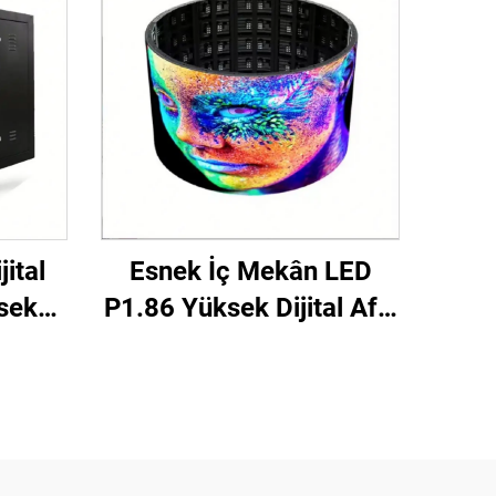
ital
Esnek İç Mekân LED
sek
P1.86 Yüksek Dijital Afiş
bit
Dokunmatik Ekran
ek
Kızılötesi Ekran Video
 LED
Duvarı Perakende
Ekran
Mağazası Havalimanı
Eğitim İçin