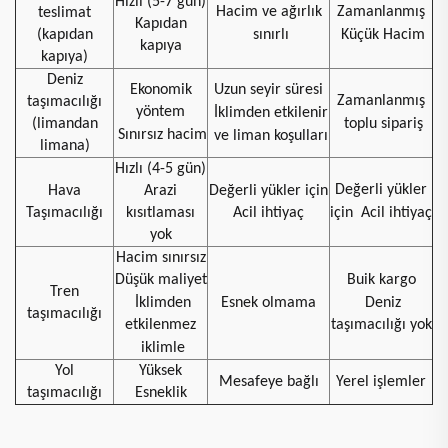
Hızlı (5-7 gün)
Hacim ve ağırlık
Zamanlanmış
teslimat
Kapıdan
(kapıdan
sınırlı
Küçük Hacim
kapıya
kapıya)
Deniz
Ekonomik
Uzun seyir süresi
Zamanlanmış
taşımacılığı
yöntem
İklimden etkilenir
(limandan
toplu sipariş
Sınırsız hacim
ve liman koşulları
limana)
Hızlı (4-5 gün)
Değerli yükler
Hava
Arazi
Değerli yükler için
Taşımacılığı
kısıtlaması
Acil ihtiyaç
için
Acil ihtiyaç
yok
Hacim sınırsız
Düşük maliyet
Buik kargo
Tren
İklimden
Esnek olmama
Deniz
taşımacılığı
etkilenmez
taşımacılığı yok
iklimle
Yol
Yüksek
Mesafeye bağlı
Yerel işlemler
taşımacılığı
Esneklik