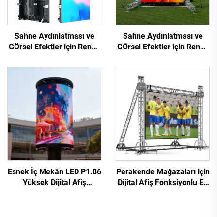
Sahne Aydınlatması ve
Sahne Aydınlatması ve
GÖrsel Efektler için Renkli
GÖrsel Efektler için Renkli
Mobil LED Kira Ekranı
Mobil LED Kira Ekranı
Esnek İç Mekân LED P1.86
Perakende Mağazaları için
Yüksek Dijital Afiş
Dijital Afiş Fonksiyonlu En
Dokunmatik Ekran
Çok Satan P4.81 Harici
Kızılötesi Ekran Video
Kiralık LED Video Duvar
Duvarı Perakende
Dokunmatik Reklam