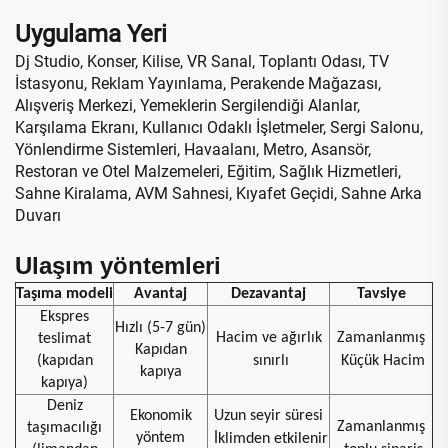
Uygulama Yeri
Dj Studio, Konser, Kilise, VR Sanal, Toplantı Odası, TV
İstasyonu, Reklam Yayınlama, Perakende Mağazası,
Alışveriş Merkezi, Yemeklerin Sergilendiği Alanlar,
Karşılama Ekranı, Kullanıcı Odaklı İşletmeler, Sergi Salonu,
Yönlendirme Sistemleri, Havaalanı, Metro, Asansör,
Restoran ve Otel Malzemeleri, Eğitim, Sağlık Hizmetleri,
Sahne Kiralama, AVM Sahnesi, Kıyafet Geçidi, Sahne Arka
Duvarı
Ulaşım yöntemleri
Taşıma modeli
Avantaj
Dezavantaj
Tavsiye
Ekspres
Hızlı (5-7 gün)
Hacim ve ağırlık
Zamanlanmış
teslimat
Kapıdan
(kapıdan
sınırlı
Küçük Hacim
kapıya
kapıya)
Deniz
Ekonomik
Uzun seyir süresi
Zamanlanmış
taşımacılığı
yöntem
İklimden etkilenir