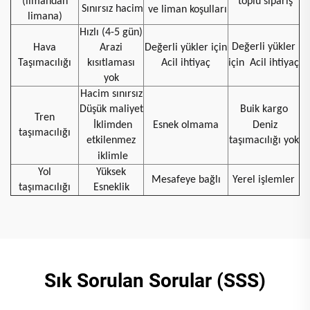
(limandan
toplu sipariş
Sınırsız hacim
ve liman koşulları
limana)
Hızlı (4-5 gün)
Değerli yükler
Hava
Arazi
Değerli yükler için
Taşımacılığı
kısıtlaması
Acil ihtiyaç
için
Acil ihtiyaç
yok
Hacim sınırsız
Düşük maliyet
Buik kargo
Tren
İklimden
Esnek olmama
Deniz
taşımacılığı
etkilenmez
taşımacılığı yok
iklimle
Yol
Yüksek
Mesafeye bağlı
Yerel işlemler
taşımacılığı
Esneklik
Sık Sorulan Sorular (SSS)