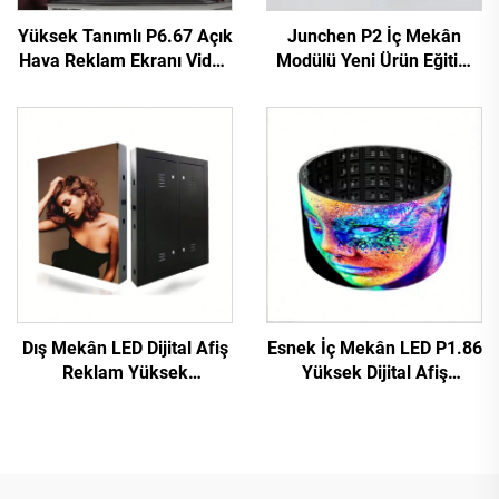
Yüksek Tanımlı P6.67 Açık
Junchen P2 İç Mekân
Hava Reklam Ekranı Video
Modülü Yeni Ürün Eğitim
Duvar Paneli Tam Renkli
Dijital Afiş İşaretleri
Dayanıklı LED Dijital Ekran
Dokunmatik Top Esnek
3840Hz
Küre LED Havaalanı
Perakende Mağazası
Dış Mekân LED Dijital Afiş
Esnek İç Mekân LED P1.86
Reklam Yüksek
Yüksek Dijital Afiş
Çözünürlüklü Sabit
Dokunmatik Ekran
Kurulum Yüksek
Kızılötesi Ekran Video
Performanslı P10 LED
Duvarı Perakende
Video Duvar Dev Ekran
Mağazası Havalimanı
Eğitim İçin