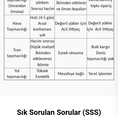
taşımacılığı
yöntem
İklimden etkilenir
(limandan
toplu sipariş
Sınırsız hacim
ve liman koşulları
limana)
Hızlı (4-5 gün)
Değerli yükler
Hava
Arazi
Değerli yükler için
Taşımacılığı
kısıtlaması
Acil ihtiyaç
için
Acil ihtiyaç
yok
Hacim sınırsız
Düşük maliyet
Buik kargo
Tren
İklimden
Esnek olmama
Deniz
taşımacılığı
etkilenmez
taşımacılığı yok
iklimle
Yol
Yüksek
Mesafeye bağlı
Yerel işlemler
taşımacılığı
Esneklik
Sık Sorulan Sorular (SSS)