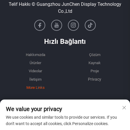
Telif Hakkı © Guangzhou JunChen Display Technology
Co.,Ltd
Hızlı Bağlantı
Hakkımızda
Çözüm
Ürünler
Kaynak
Videolar
Proje
İletişim
More Links
BİLGİ
We value your privacy
Haftalık bültenimizi almak için kaydolun
We use cookies and similar tools to provide our services. If you
don't want to accept all cookies, click Personalize cookies.