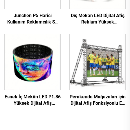
Junchen P5 Harici
Dış Mekân LED Dijital Afiş
Kullanım Reklamcılık Su
Reklam Yüksek
Geçirmez Taksi Üstü LED
Çözünürlüklü Sabit
Ekranı Video Duvarı
Kurulum Yüksek
İşaretleme Hareketli
Performanslı P10 LED
Reklam Ekranı Araçlar İçin
Video Duvar Dev Ekran
Esnek İç Mekân LED P1.86
Perakende Mağazaları için
Yüksek Dijital Afiş
Dijital Afiş Fonksiyonlu En
Dokunmatik Ekran
Çok Satan P4.81 Harici
Kızılötesi Ekran Video
Kiralık LED Video Duvar
Duvarı Perakende
Dokunmatik Reklam
Mağazası Havalimanı
Ekranı SDK