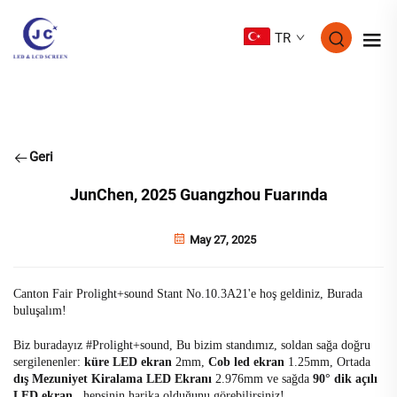
TR
Geri
JunChen, 2025 Guangzhou Fuarında
May 27, 2025
Canton Fair Prolight+sound Stant No.10.3A21'e hoş geldiniz, Burada
buluşalım!
Biz buradayız #Prolight+sound, Bu bizim standımız, soldan sağa doğru
sergilenenler:
küre LED ekran
2mm,
Cob led ekran
1.25mm, Ortada
dış Mezuniyet Kiralama LED Ekranı
2.976mm ve sağda
90° dik açılı
LED ekran
, hepsinin harika olduğunu görebilirsiniz!