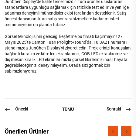
JunChen Display'de kalite temelimizdir. Tüm ürünler uluslararası
standartlara uygunluğu sağlamak için titizlikle test edilir ve yeniliğe
adanmış deneyimli mühendisler ekibi tarafından desteklenir. Satış
öncesi danışmanlıktan satış sonrası hizmetlere kadar müşteri
memnuniyetini ön planda tutarız.
Görsel teknolojisinin geleceği keşfetme bu fırsatı kaçırmayın! 27
Mayıs 2025'te Canton Fuarı Prolight+sound'da, 10.3A21 numaralı
standımızda JunChen Display'yi ziyaret edin. Projelerinizi konuşalım,
bağlantı kuralım ve küre led ekranlarımız, COB LED ekranlarımız ve
dış mekan kiralık LED ekranlarımızla görsel fikirlerinizi nasıl hayata
geçirebileceğimizi deneyimleyelim. Orada sizi görmek için
sabırsızlanıyoruz!
Önceki
Sonraki
TÜMÜ
Önerilen Ürünler