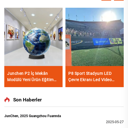
Junchen P2 İç Mekân
P8 Sport Stadyum LED
Modülü Yeni Ürün Eğitim
Çevre Ekranı Led Video
Dijital Afiş İşaretleri
Skor Panoları Açık Hava
Dokunmatik Top Esnek
LED Stadyum Ekranı
Küre LED Havaalanı
Son Haberler
Perakende Mağazası
JunChen, 2025 Guangzhou Fuarında
2025-05-27