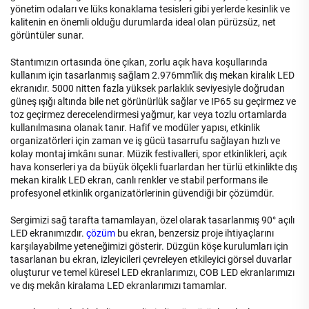
yönetim odaları ve lüks konaklama tesisleri gibi yerlerde kesinlik ve
kalitenin en önemli olduğu durumlarda ideal olan pürüzsüz, net
görüntüler sunar.
Stantımızın ortasında öne çıkan, zorlu açık hava koşullarında
kullanım için tasarlanmış sağlam 2.976mm'lik dış mekan kiralık LED
ekranıdır. 5000 nitten fazla yüksek parlaklık seviyesiyle doğrudan
güneş ışığı altında bile net görünürlük sağlar ve IP65 su geçirmez ve
toz geçirmez derecelendirmesi yağmur, kar veya tozlu ortamlarda
kullanılmasına olanak tanır. Hafif ve modüler yapısı, etkinlik
organizatörleri için zaman ve iş gücü tasarrufu sağlayan hızlı ve
kolay montaj imkânı sunar. Müzik festivalleri, spor etkinlikleri, açık
hava konserleri ya da büyük ölçekli fuarlardan her türlü etkinlikte dış
mekan kiralık LED ekran, canlı renkler ve stabil performans ile
profesyonel etkinlik organizatörlerinin güvendiği bir çözümdür.
Sergimizi sağ tarafta tamamlayan, özel olarak tasarlanmış 90° açılı
LED ekranımızdır.
çözüm
bu ekran, benzersiz proje ihtiyaçlarını
karşılayabilme yeteneğimizi gösterir. Düzgün köşe kurulumları için
tasarlanan bu ekran, izleyicileri çevreleyen etkileyici görsel duvarlar
oluşturur ve temel küresel LED ekranlarımızı, COB LED ekranlarımızı
ve dış mekân kiralama LED ekranlarımızı tamamlar.