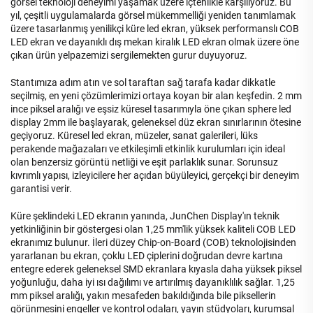
görsel teknoloji deneyimi yaşamak üzere içtenlikle karşılıyoruz. Bu
yıl, çeşitli uygulamalarda görsel mükemmelliği yeniden tanımlamak
üzere tasarlanmış yenilikçi küre led ekran, yüksek performanslı COB
LED ekran ve dayanıklı dış mekan kiralık LED ekran olmak üzere öne
çıkan ürün yelpazemizi sergilemekten gurur duyuyoruz.
Stantımıza adım atın ve sol taraftan sağ tarafa kadar dikkatle
seçilmiş, en yeni çözümlerimizi ortaya koyan bir alan keşfedin. 2 mm
ince piksel aralığı ve eşsiz küresel tasarımıyla öne çıkan sphere led
display 2mm ile başlayarak, geleneksel düz ekran sınırlarının ötesine
geçiyoruz. Küresel led ekran, müzeler, sanat galerileri, lüks
perakende mağazaları ve etkileşimli etkinlik kurulumları için ideal
olan benzersiz görüntü netliği ve eşit parlaklık sunar. Sorunsuz
kıvrımlı yapısı, izleyicilere her açıdan büyüleyici, gerçekçi bir deneyim
garantisi verir.
Küre şeklindeki LED ekranın yanında, JunChen Display'ın teknik
yetkinliğinin bir göstergesi olan 1,25 mm'lik yüksek kaliteli COB LED
ekranımız bulunur. İleri düzey Chip-on-Board (COB) teknolojisinden
yararlanan bu ekran, çoklu LED çiplerini doğrudan devre kartına
entegre ederek geleneksel SMD ekranlara kıyasla daha yüksek piksel
yoğunluğu, daha iyi ısı dağılımı ve artırılmış dayanıklılık sağlar. 1,25
mm piksel aralığı, yakın mesafeden bakıldığında bile piksellerin
görünmesini engeller ve kontrol odaları, yayın stüdyoları, kurumsal