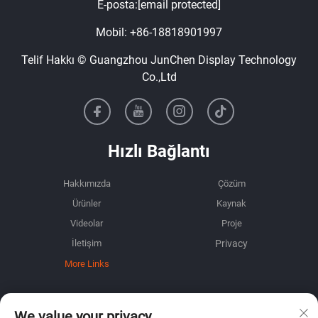
E-posta:
[email protected]
Mobil:
+86-18818901997
Telif Hakkı © Guangzhou JunChen Display Technology
Co.,Ltd
Hızlı Bağlantı
Hakkımızda
Çözüm
Ürünler
Kaynak
Videolar
Proje
İletişim
More Links
Bilgi
We value your privacy