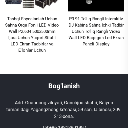
Tashqi Foydalanish Uchun
P3.91 To'liq Rangli Interaktiv
Sahna Orqa Fonli LED Video
DJ Kabina Sahna Ichki Tadbir
Wall P2.604 500x500mm
Uchun To'liq Rangli Video
Ijara Uchun Yuqori Sifatli
Wall LED Raqsgoh Led Ekran
LED Ekran Tadbirlar va
Paneli Display
E'lonlar Uchun
Bog'lanish
Add: Guandong viloyati, Ganchjou shahri, Baiyun
tumanidagi Yagangzhong ko'chasi, 59-son, IJ binosi, 209-
213-xona.
Tel:
+86-18818901997