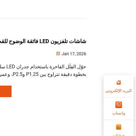
شاشات تلفزيون LED فائقة الوضوح للقصور الفاخرة
Jan 17, 2026
حوّل الفِلَ
بخطوة دقيقة تترا
لمصابيح
وفق معيار DCI-P3. اكتشف التكامل المعماري.
البريد الإلكتروني
واتساب
ويشات