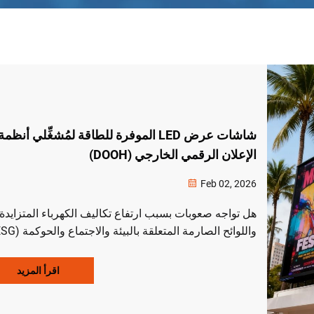
شاشات عرض LED الموفرة للطاقة لمُشغِّلي أنظمة
الإعلان الرقمي الخارجي (DOOH)
Feb 02, 2026
هل تواجه صعوبات بسبب ارتفاع تكاليف الكهرباء المتزايدة
إن شاشات العرض LED الموفرة للطاقة تقلل استهلاك 
الإعلان الرقمي الخارجي (DOOH) للطاقة 
اقرأ المزيد
وتُخفض انبعاثات ثاني أكسيد الكربون بشكل كبير، وتحقق
عائدًا على الاستثمار خلال ١٤–٢٦ شهرًا. اكتشف التكنول