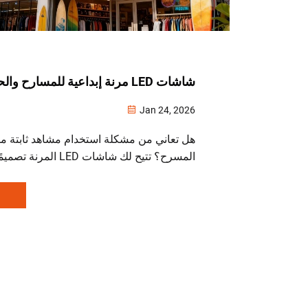
شاشات LED مرنة إبداعية للمسارح والحفلات
Jan 24, 2026
هل تعاني من مشكلة استخدام مشاهد ثابتة
المسرح؟ تتيح لك شاشات LED المر
اكتشف كيف تستفيد أبرز الجولات الفنية من ا
والتفاعلية — احصل الآن على عرض أسعار 