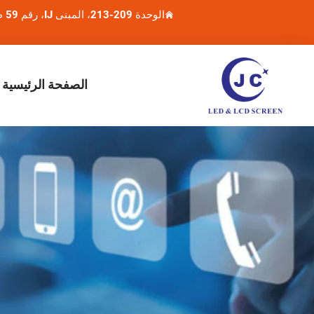
الوحدة 209-213، المبنى IJ، رقم 59 طريق ياغانغتشونغ، منطقة باييون، مدينة قوانغتشو، مقاطعة قوانغدونغ.
الصفحة الرئيسية