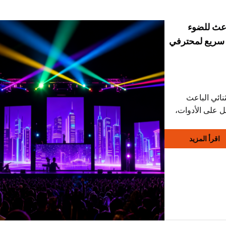
اعث للضوء
يل سريع لمحترفي
نائي الباعث
حصل على الأدوات،
ر المؤتمرات
اقرأ المزيد