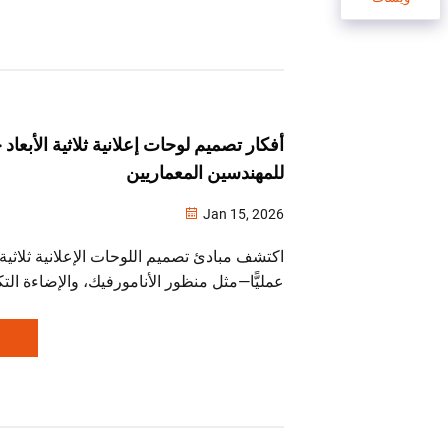
أفكار تصميم لوحات إعلانية ثلاثية الأبعاد 
للمهندسين المعماريين
Jan 15, 2026
اكتشف مبادئ تصميم اللوحات الإعلانية ثلاثية الأ
عمليًّا—مثل منظور الأنامورفيك، والإضاءة الت
الحركي—المخصصة للمهندسين المعماريين الع
الحضرية. وحسِّن مدى الرؤية، والامتثال للأنظ
نزِّل الدليل الخاص بالمهندسين المعماريين.