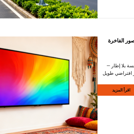
ل الفاخرة باستخدام جدران LED سلسة بلا إطار —
وح بين P1.25 وP2.5، وعمر افتراضي طويل
 MicroLED، وسطوع يتجاوز ١٠٠٠ نيت، ودقة ألوان
اقرأ المزيد