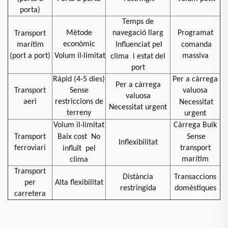
porta)
Temps de
Mètode
navegació llarg
Programat
Transport
econòmic
marítim
Influenciat pel
comanda
(port a port)
Volum il·limitat
massiva
clima
i estat del
port
Ràpid (4-5 dies)
Per a càrrega
Per a càrrega
Transport
Sense
valuosa
valuosa
aeri
restriccions de
Necessitat
Necessitat urgent
terreny
urgent
Volum il·limitat
Càrrega Buik
Transport
Baix cost
No
Sense
Inflexibilitat
ferroviari
transport
influït
pel
marítim
clima
Transport
Distància
Transaccions
per
Alta flexibilitat
restringida
domèstiques
carretera