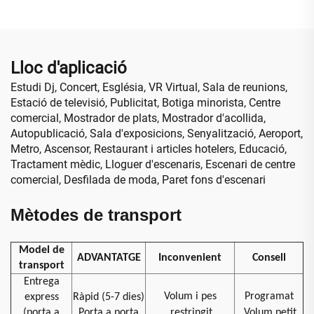
Led Video Wall per a
publicitaris
publicitat en vidres de
finestra
Lloc d'aplicació
Estudi Dj, Concert, Església, VR Virtual, Sala de reunions,
Estació de televisió, Publicitat, Botiga minorista, Centre
comercial, Mostrador de plats, Mostrador d'acollida,
Autopublicació, Sala d'exposicions, Senyalització, Aeroport,
Metro, Ascensor, Restaurant i articles hotelers, Educació,
Tractament mèdic, Lloguer d'escenaris, Escenari de centre
comercial, Desfilada de moda, Paret fons d'escenari
Mètodes de transport
Model de
ADVANTATGE
Inconvenient
Consell
transport
Entrega
Volum i pes
Programat
express
Ràpid (5-7 dies)
(porta a
Porta a porta
restringit
Volum petit