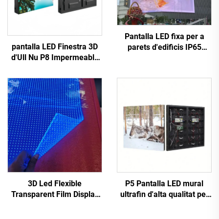
Pantalla LED fixa per a
pantalla LED Finestra 3D
parets d'edificis IP65
d'Ull Nu P8 Impermeable
P6.67 amb armari d'acer
Instal·lació Fixa Panell de
de 960*960 mm per a
Senyalització LED Exterior
publicitat comercial
3D Led Flexible
P5 Pantalla LED mural
Transparent Film Display
ultrafin d'alta qualitat per
Screen P4-8P6.5P5-
interior, de gran definició,
10P10P12 3D Transparent
per a videoporta d'anuncis