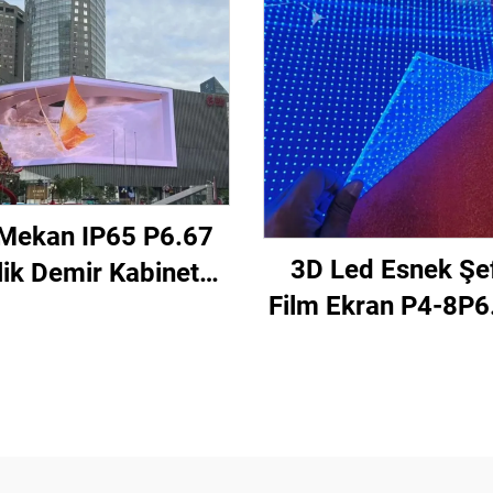
 Mekan IP65 P6.67
3D Led Esnek Şe
lik Demir Kabinet
Film Ekran P4-8P6
960mm Bina Duvarı
10P10P12 3D Şeffa
it Kurulum Ticari
Video Duvar C
klam Amaçlı Led
Pencere Reklamcı
Ekran Ekranı
İçin