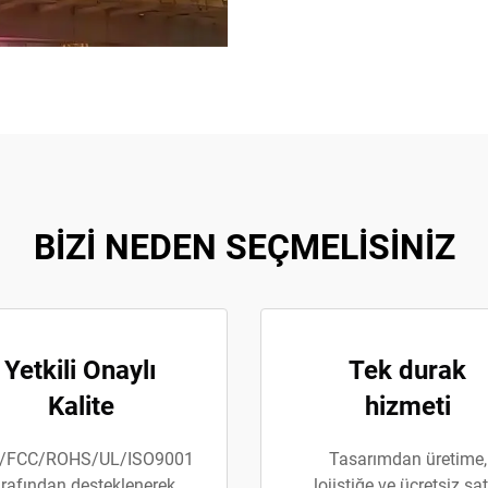
BİZİ NEDEN SEÇMELİSİNİZ
Yetkili Onaylı
Tek durak
Kalite
hizmeti
/FCC/ROHS/UL/ISO9001
Tasarımdan üretime,
arafından desteklenerek
lojistiğe ve ücretsiz sat