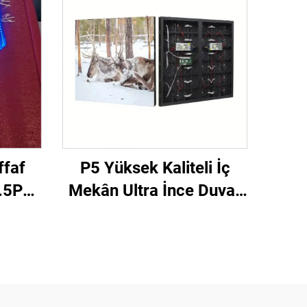
ffaf
P5 Yüksek Kaliteli İç
.5P5-
Mekân Ultra İnce Duvar
f Led
Montajlı LED Ekran
am
Yüksek Tanımlı Video
lığı
Duvar Reklam Gösterimi