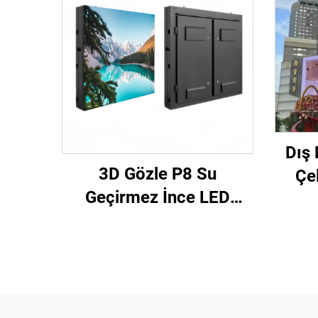
Dış
3D Gözle P8 Su
Çe
Geçirmez İnce LED
960*
Ekran Sabit Kurulum
Sab
Açık Hava LED İşaret
Re
Paneli