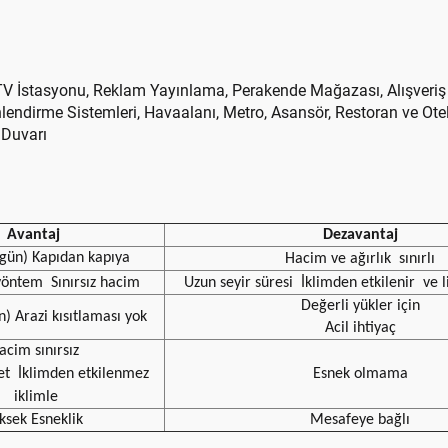
, TV İstasyonu, Reklam Yayınlama, Perakende Mağazası, Alışveriş
önlendirme Sistemleri, Havaalanı, Metro, Asansör, Restoran ve Ote
 Duvarı
Avantaj
Dezavantaj
7 gün) Kapıdan kapıya
Hacim ve ağırlık
sınırlı
yöntem
Sınırsız hacim
Uzun seyir süresi
İklimden etkilenir
ve l
Değerli yükler için
n) Arazi kısıtlaması yok
Acil ihtiyaç
acim sınırsız
et
İklimden etkilenmez
Esnek olmama
iklimle
ksek Esneklik
Mesafeye bağlı