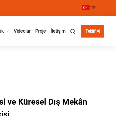
TR
ak
Videolar
Proje
İletişim
Teklif Al
isi ve Küresel Dış Mekân
isi