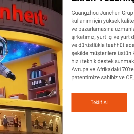
Guangzhou Junchen Grup S
kullanımı için yüksek kalite
ve pazarlamasına uzmanlaş
şirketimiz, yurt içi ve yurt 
ve dürüstlükle taahhüt ed
şekilde müşterilere üstün k
hızlı teknik destek sunmak
Avrupa ve Afrika'daki 70'te
patentimize sahibiz ve CE,
Teklif Al