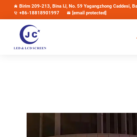
Birim 209-213, Bina IJ, No. 59 Yagangzhong Caddesi, Ba
+86-18818901997
[email protected]