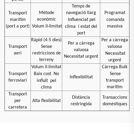
Temps de
Mètode
navegació llarg
Programat
Transport
econòmic
marítim
Influenciat pel
comanda
(port a port)
Volum il·limitat
massiva
clima
i estat del
port
Ràpid (4-5 dies)
Per a càrrega
Per a càrrega
Transport
Sense
valuosa
valuosa
aeri
restriccions de
Necessitat
Necessitat urgent
terreny
urgent
Volum il·limitat
Càrrega Buik
Transport
Baix cost
No
Sense
Inflexibilitat
ferroviari
transport
influït
pel
marítim
clima
Transport
Distància
Transaccions
per
Alta flexibilitat
restringida
domèstiques
carretera