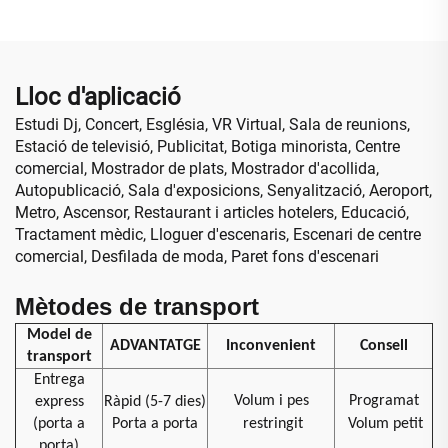
vídeo LED COB per a
cabina publicitària de
cotxe
Lloc d'aplicació
Estudi Dj, Concert, Església, VR Virtual, Sala de reunions,
Estació de televisió, Publicitat, Botiga minorista, Centre
comercial, Mostrador de plats, Mostrador d'acollida,
Autopublicació, Sala d'exposicions, Senyalització, Aeroport,
Metro, Ascensor, Restaurant i articles hotelers, Educació,
Tractament mèdic, Lloguer d'escenaris, Escenari de centre
comercial, Desfilada de moda, Paret fons d'escenari
Mètodes de transport
Model de
ADVANTATGE
Inconvenient
Consell
transport
Entrega
Volum i pes
Programat
express
Ràpid (5-7 dies)
(porta a
Porta a porta
restringit
Volum petit
porta)