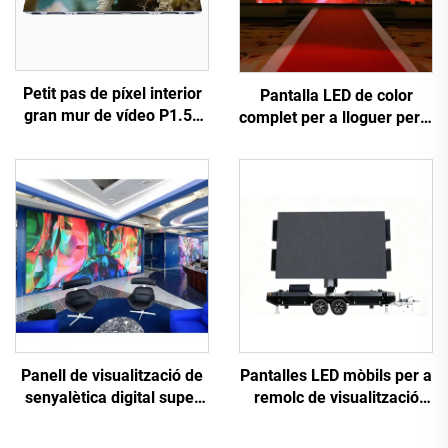
Petit pas de píxel interior
Pantalla LED de color
gran mur de vídeo P1.56
complet per a lloguer per a
COB LED pantalla flexible
exposició en escenari per
de visualització per a
a pantalla LED mòbil de
cinema domèstic
lloguer
Panell de visualització de
Pantalles LED mòbils per a
senyalètica digital super
remolc de visualització
brillant P1.25, passa de
JunChen
píxel fina i petita, paret de