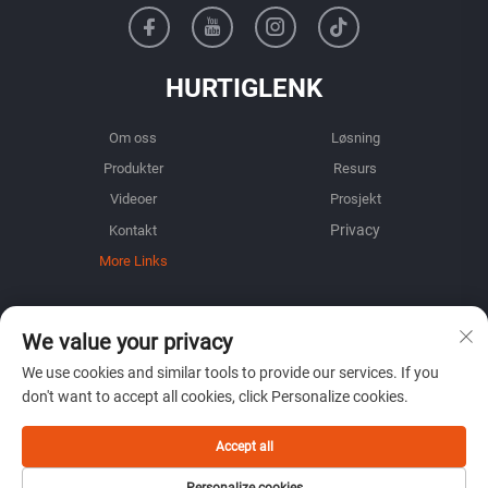
HURTIGLENK
Om oss
Løsning
Produkter
Resurs
Videoer
Prosjekt
Kontakt
More Links
INFORMASJON
We value your privacy
Registrer deg for å motta vårt ukentlige nyhetsbrev
We use cookies and similar tools to provide our services. If you
don't want to accept all cookies, click Personalize cookies.
Accept all
Send inn