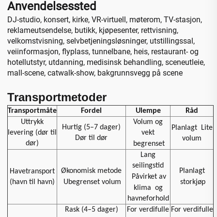
Anvendelsessted
DJ-studio, konsert, kirke, VR-virtuell, møterom, TV-stasjon,
reklameutsendelse, butikk, kjøpesenter, rettvisning,
velkomstvisning, selvbetjeningsløsninger, utstillingssal,
veiinformasjon, flyplass, tunnelbane, heis, restaurant- og
hotellutstyr, utdanning, medisinsk behandling, sceneutleie,
mall-scene, catwalk-show, bakgrunnsvegg på scene
Transportmetoder
Transportmåte
Fordel
Ulempe
Råd
Uttrykk
Volum og
Hurtig (5–7 dager)
Planlagt
Lite
levering (dør til
vekt
Dør til dør
volum
dør)
begrenset
Lang
seilingstid
Økonomisk metode
Planlagt
Havetransport
Påvirket av
(havn til havn)
Ubegrenset volum
storkjøp
klima
og
havneforhold
Rask (4–5 dager)
For verdifulle
For verdifulle