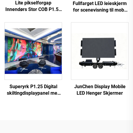
Lite pikselforgap
Fullfarget LED leieskjerm
Innendørs Stor COB P1.56
for scenevisning til mobil
LED Videovegg Fleksibelt
LED leieskjerm
Display Skjermpanel for
Hjemmekino
Superyrk P1.25 Digital
JunChen Display Mobile
skiltingdisplaypanel med
LED Henger Skjermer
fin liten pikselfrekvens
COB LED-videovegg til
bilreklameskjermsstativ