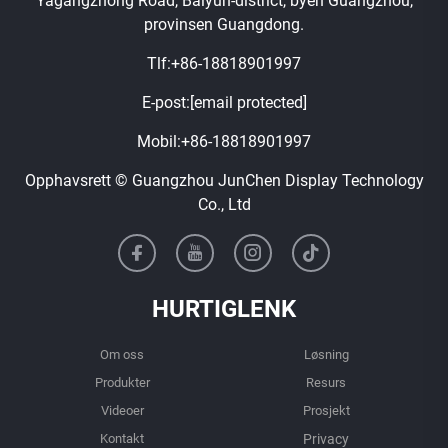
Yagangzhong Road, Baiyun-district, byen Guangzhou,
provinsen Guangdong.
Tlf:
+86-18818901997
E-post:
[email protected]
Mobil:
+86-18818901997
Opphavsrett © Guangzhou JunChen Display Technology
Co., Ltd
HURTIGLENK
Om oss
Løsning
Produkter
Resurs
Videoer
Prosjekt
Kontakt